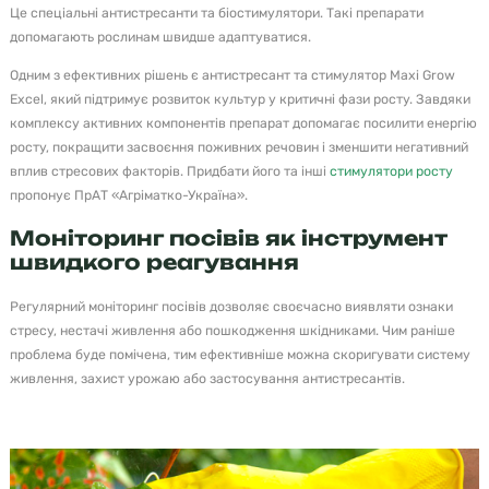
Це спеціальні антистресанти та біостимулятори. Такі препарати
допомагають рослинам швидше адаптуватися.
Одним з ефективних рішень є антистресант та стимулятор Maxi Grow
Excel, який підтримує розвиток культур у критичні фази росту. Завдяки
комплексу активних компонентів препарат допомагає посилити енергію
росту, покращити засвоєння поживних речовин і зменшити негативний
вплив стресових факторів. Придбати його та інші
стимулятори росту
пропонує ПрАТ «Агріматко-Україна».
Моніторинг посівів як інструмент
швидкого реагування
Регулярний моніторинг посівів дозволяє своєчасно виявляти ознаки
стресу, нестачі живлення або пошкодження шкідниками. Чим раніше
проблема буде помічена, тим ефективніше можна скоригувати систему
живлення, захист урожаю або застосування антистресантів.