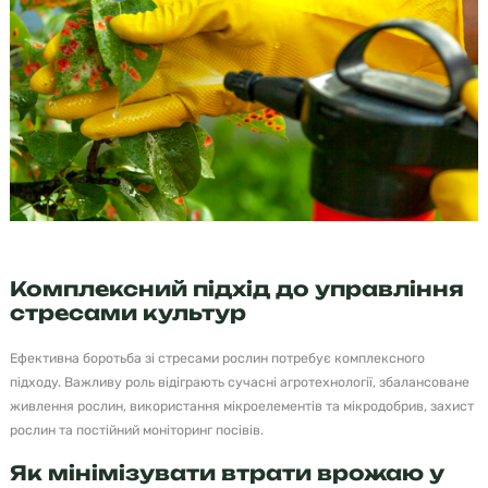
Комплексний підхід до управління
стресами культур
Ефективна боротьба зі стресами рослин потребує комплексного
підходу. Важливу роль відіграють сучасні агротехнології, збалансоване
живлення рослин, використання мікроелементів та мікродобрив, захист
рослин та постійний моніторинг посівів.
Як мінімізувати втрати врожаю у