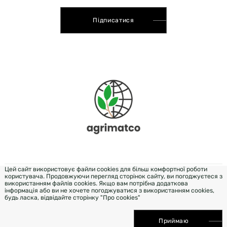
Підписатися
Цей сайт використовує файли cookies для більш комфортної роботи
користувача. Продовжуючи перегляд сторінок сайту, ви погоджуєтеся з
DEVELOPMENT & DESIGN - WEZOM
використанням файлів cookies. Якщо вам потрібна додаткова
інформація або ви не хочете погоджуватися з використанням cookies,
будь ласка, відвідайте сторінку "Про cookies"
ПРОСУВАННЯ САЙТУ ELIT-WEB
Приймаю