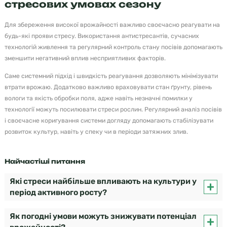
стресових умовах сезону
Для збереження високої врожайності важливо своєчасно реагувати на
будь-які прояви стресу. Використання антистресантів, сучасних
технологій живлення та регулярний контроль стану посівів допомагають
зменшити негативний вплив несприятливих факторів.
Саме системний підхід і швидкість реагування дозволяють мінімізувати
втрати врожаю. Додатково важливо враховувати стан ґрунту, рівень
вологи та якість обробки поля, адже навіть незначні помилки у
технології можуть посилювати стреси рослин. Регулярний аналіз посівів
і своєчасне коригування системи догляду допомагають стабілізувати
розвиток культур, навіть у спеку чи в періоди затяжних злив.
Найчастіші питання
Які стреси найбільше впливають на культури у
період активного росту?
Як погодні умови можуть знижувати потенціал