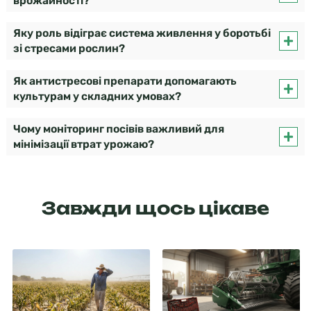
врожайності?
Яку роль відіграє система живлення у боротьбі
зі стресами рослин?
Як антистресові препарати допомагають
культурам у складних умовах?
Чому моніторинг посівів важливий для
мінімізації втрат урожаю?
Завжди щось цікаве