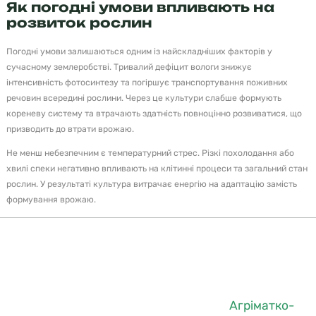
Як погодні умови впливають на
розвиток рослин
Погодні умови залишаються одним із найскладніших факторів у
сучасному землеробстві. Тривалий дефіцит вологи знижує
інтенсивність фотосинтезу та погіршує транспортування поживних
речовин всередині рослини. Через це культури слабше формують
кореневу систему та втрачають здатність повноцінно розвиватися, що
призводить до втрати врожаю.
Не менш небезпечним є температурний стрес. Різкі похолодання або
хвилі спеки негативно впливають на клітинні процеси та загальний стан
рослин. У результаті культура витрачає енергію на адаптацію замість
формування врожаю.
«Стійкість рослини до погодних змін багато в
чому залежить від її забезпечення елементами
живлення», — підкреслює фахівець «
Агріматко-