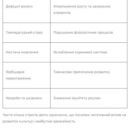
Дефіцит вологи
Уповільнення росту та засвоєння
елементів
Температурний стрес
Порушення фізіологічних процесів
Нестача живлення
Ослаблення кореневої системи
Гербіцидне
Тимчасове пригнічення розвитку
навантаження
Хвороби та шкідники
Зниження імунітету рослин
Часто кілька стресів діють одночасно, що посилює негативний вплив на
розвиток культур і майбутню врожайність.