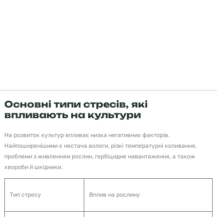
«Найбільші втрати врожаю виникають тоді, коли
рослина переживає кілька стресових факторів
одночасно», — підкреслює фахівець «Агріматко-
Україна».
Основні типи стресів, які
впливають на культури
На розвиток культур впливає низка негативних факторів.
Найпоширенішими є нестача вологи, різкі температурні коливання,
проблеми з живленням рослин, гербіцидне навантаження, а також
хвороби й шкідники.
Тип стресу
Вплив на рослину