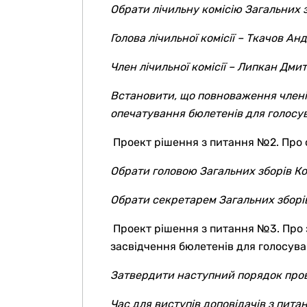
Обрати лічильну комісію Загальних з
Голова лічильної комісії –
Ткачов Анд
Член лічильної комісії –
Липкан Дмит
Встановити, що повноваження членів
опечатування бюлетенів для голосу
Проект рішення з питання №2. Про о
Обрати головою Загальних зборів
Ко
Обрати секретарем Загальних збор
Проект рішення з питання №3. Про 
засвідчення бюлетенів для голосува
Затвердити наступний порядок пров
Час для виступів доповідачів з пита