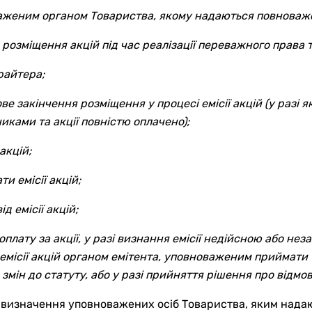
аженим органом Товариства, якому надаються повноваж
озміщення акцій під час реалізації переважного права та
райтера;
е закінчення розміщення у процесі емісії акцій (у разі 
ками та акції повністю оплачено);
акцій;
и емісії акцій;
д емісії акцій;
оплату за акції, у разі визнання емісії недійсною або не
емісії акцій органом емітента, уповноваженим приймати 
ін до статуту, або у разі прийняття рішення про відмову 
 визначення уповноважених осіб Товариства, яким над