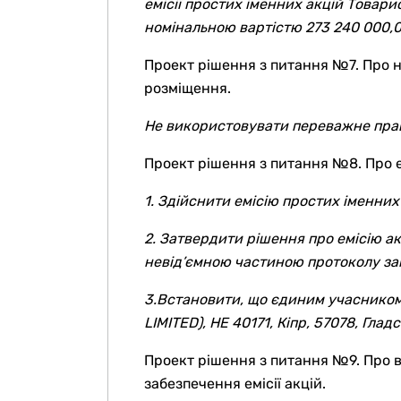
емісії простих іменних акцій Товари
номінальною вартістю 273 240 000,0
Проект рішення з питання №7. Про н
розміщення.
Не використовувати переважне право
Проект рішення з питання №8. Про е
1. Здійснити емісію простих іменних
2. Затвердити рішення про емісію ак
невід’ємною частиною протоколу заг
3.Встановити, що єдиним учасником
LIMITED
), HE 40171, Кіпр, 57078, Глад
Проект рішення з питання №9. Про
забезпечення емісії акцій.