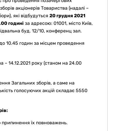
є про проведення позачергових
зборів акціонерів Товариства (надалі –
бори), які відбудуться
20 грудня 2021
.00 годині
за адресою: 01001, місто Київ,
ідвальна буд. 12/10, конференц зал.
 до 10.45 годин за місцем проведення
 – 14.12.2021 року (станом на 24.00
ння Загальних зборів, а саме на
ількість голосуючих акцій складає 5550
рів:
о припинення їх повноважень.