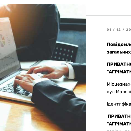
01 / 12 / 2
Повідомл
загальних
ПРИВАТНО
"АГРІМАТ
Місцезнахо
вул.Малопі
Ідентифік
ПРИВАТН
"АГРІМАТ