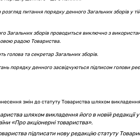
 розгляд питання порядку денного Загальних зборів у тій 
го Загальних зборів проводиться виключно з використан
довою радою Товариства.
ть голова та секретар Загальних зборів.
тань порядку денного засвідчуються підписом голови реєс
несення змін до статуту Товариства шляхом викладення й
вариства шляхом викладення його в новій редакції у
аїни «Про акціонерні товариства».
вариства підписати нову редакцію статуту Товари