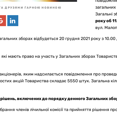
повідомля
загальних 
ТА ДРУЗЯМИ ГАРНОЮ НОВИНОЮ
Загальні з
року об 11
вул. Малоп
загальних зборах відбудеться 20 грудня 2021 року з 10.00
 які мають право на участь у Загальних зборах Товариства
акціонерів, яким надсилається повідомлення про проведе
 простих акцій Товариства складає 5550 штук. Загальна к
 рішень, включених до порядку денного Загальних збо
брання членів лічильної комісії та прийняття рішення пр