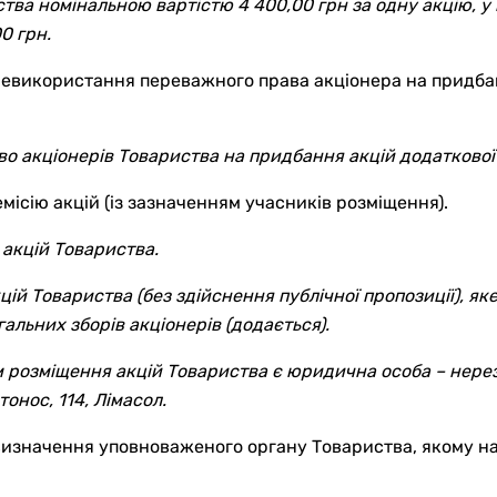
ства номінальною вартістю 4 400,00 грн за одну акцію, у 
0 грн.
евикористання переважного права акціонера на придбання
 акціонерів Товариства на придбання акцій додаткової ем
місію акцій (із зазначенням учасників розміщення).
 акцій Товариства.
цій Товариства (без здійснення публічної пропозиції), як
альних зборів акціонерів (додається).
 розміщення акцій Товариства є юридична особа – нере
стонос, 114, Лімасол.
 визначення уповноваженого органу Товариства, якому 