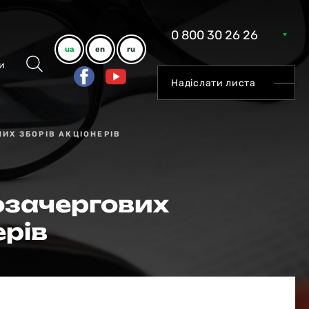
0 800 30 26 26
ua
en
ru
и
Надіслати листа
ИХ ЗБОРІВ АКЦІОНЕРІВ
озачергових
ерів