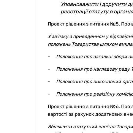
Уповноважити і доручити ди
реєстрації статуту в органа
Проект рішення з питання №5. Про 
У зв’язку з приведенням у відповідн
положень Товариства шляхом викладе
-
Положення про загальні збори ак
-
Положення про наглядову раду 
-
Положення про виконавчий орга
-
Положення про ревізійну комісію
Проект рішення з питання №6. Про з
вартості за рахунок додаткових внес
Збільшити статутний капітал Товари