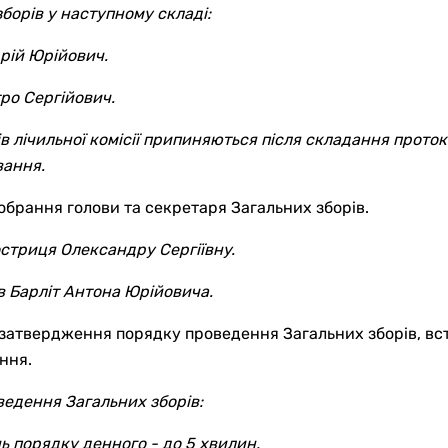
борів у наступному складі:
рій Юрійович
.
ро Сергійович
.
 лічильної комісії припиняються після складання проток
вання.
брання голови та секретаря Загальних зборів.
стриця Олександр
у
Сергіївн
у.
ів
Барліт Антон
а
Юрійович
а.
затвердження порядку проведення Загальних зборів, вс
ння.
едення Загальних зборів:
нь порядку денного - до 5 хвилин.