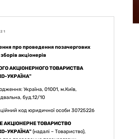
021
ення про проведення позачергових
 зборів акціонерів
ГО АКЦІОНЕРНОГО ТОВАРИСТВА
КО-УКРАЇНА"
дження: Україна, 01001, м.Київ,
двальна, буд.12/10
аційний код юридичної особи 30725226
Е АКЦІОНЕРНЕ ТОВАРИСТВО
КО-УКРАЇНА"
(надалі – Товариство),