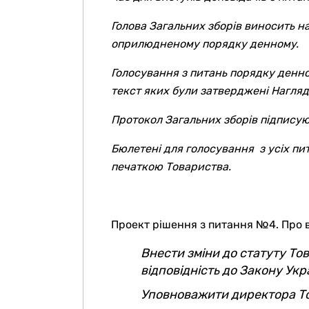
Голова Загальних зборів виносить на
оприлюдненому порядку денному.
Голосування з питань порядку денно
текст яких були затверджені Нагля
Протокол Загальних зборів підписую
Бюлетені для голосування з усіх пи
печаткою Товариства.
Проект рішення з питання №4. Про в
Внести зміни до статуту То
відповідність до Закону Укр
Уповноважити директора То