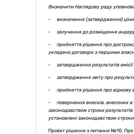
Визначити Наглядову раду уповнов
-
визначення (затвердження) ціни р
-
залучення до розміщення андер
-
прийняття рішення про достроков
укладено договори з першими власни
-
затвердження результатів емісії 
-
затвердження звіту про результат
-
прийняття рішення про відмову ві
-
повернення внесків, внесених в 
законодавством строки результатів 
установлені законодавством строки зм
Проект рішення з питання №10. Про