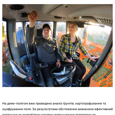
На демо-полігоні вже проведено аналіз ґрунтів, картографування та
оцифрування поля. За результатами обстеження визначено ефективний
потенціал та розроблено систему вирощування відповідно до