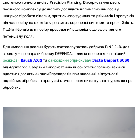
системою точного висіву Precision Planting. Використання цього
посівного комплексу дозволить дослідити вплив глибини посіву,
швидкості роботи сівалки, притискного зусилля та двійників і пропусків
під час посіву на схожість, розвиток кореневої системи та врожайність.
Підбір гібридів для посіву проведений відповідно до ефективного
потенціалу поля.
Для живлення рослин будуть застосовуватись добрива BINFIELD, для
захисту – препарати бренду DEFENDA, а для їх внесення – навісний
розкидач
Rauch
AXIS
та
самохідний оприскувач
Jacto Uniport 3030
від Аgrimatco. Завдяки використанню високотехнологічної техніки
вдасться досягти економії препаратів при внесенні, відсутності
подвійних обробок та пропусків, зменшення витоптування урожаю при
обробітку
.