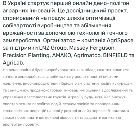
В Україні стартує перший онлайн демо-полігон
аграрних інновацій. Це дослідницький проект,
спрямований на пошук шляхів оптимізації
собівартості виробництва та збільшення
врожайності за допомогою технологій точного
землеробства. Організатор – компанія AgriSpace,
за підтримки LNZ Group, Massey Ferguson,
Precision Planting, АМАКО, Аgrimatco, BINFIELD та
AgriLab.
На демо-полігоні буде випробувана техніка, обладнана технологіями
точного землеробства, засоби захисту рослин, новітні системи
живлення, високопродуктивні гібриди, різні системи посіву кукурудзи
та соняшнику, продемонстровані інноваційні рішення з дослідження та
управління властивостями грунтів. Аграрії у будь-який час зможуть
спостерігати за перебігом подій, станом посівів та проведенням
технологічних операцій на полі у режимі онлайн через веб-камери, а
також переглядати щотижневі відеозвіти та задавати запитання
експертам проекту.