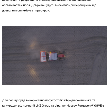
особливостей поля. Добрива будуть вноситись диференційно, що
дозволить оптимізувати ресурси.
Для посіву буде використано посухостійкі гібриди соняшника та
кукурудзи від компанії LNZ Group та сівалку Massey Ferguson 9108VE з