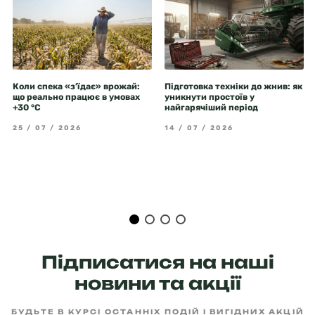
Коли спека «з’їдає» врожай:
Підготовка техніки до жнив: як
що реально працює в умовах
уникнути простоїв у
+30 °C
найгарячіший період
25 / 07 / 2026
14 / 07 / 2026
Підписатися на наші
новини та акції
БУДЬТЕ В КУРСІ ОСТАННІХ ПОДІЙ І ВИГІДНИХ АКЦІЙ