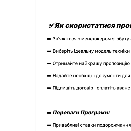
✅
Як скористатися про
➡️ Зв'яжіться з менеджером зі збуту
➡️ Виберіть ідеальну модель технік
➡️ Отримайте найкращу пропозицію 
➡️ Надайте необхідні документи для
➡️ Підпишіть договір і оплатіть аванс
Переваги Програми:
➡️
➡️ Привабливі ставки подорожчання,