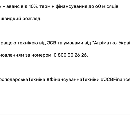
у – аванс від 10%, термін фінансування до 60 місяців;
 швидкий розгляд.
кращою технікою від JCB та умовами від "Агріматко-Украї
мовленням за номером: 0 800 30 26 26.
господарськаТехніка #ФінансуванняТехніки #JCBFinanc