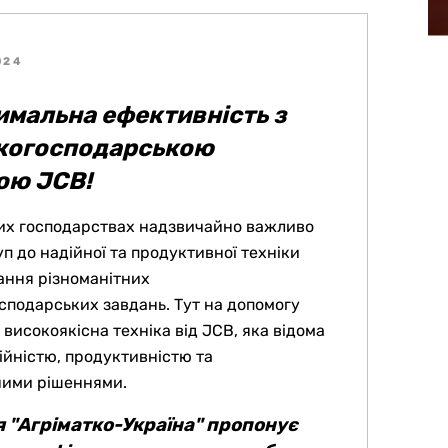
2024
мальна ефективність з
ькогосподарською
ою JCB!
их господарствах надзвичайно важливо
п до надійної та продуктивної техніки
ання різноманітних
осподарських завдань. Тут на допомогу
високоякісна техніка від JCB, яка відома
ійністю, продуктивністю та
ними рішеннями.
 "Агріматко-Україна" пропонує