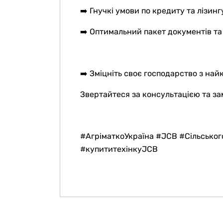
➡️ Гнучкі умови по кредиту та лізинг
➡️ Оптимальний пакет документів та
➡️ Зміцніть своє господарство з най
Звертайтеся за консультацією та за
#АгріматкоУкраїна #JCB #Сільсько
#купититехінкуJCB