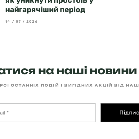
як уникнути простоїв у
найгарячіший період
14 / 07 / 2026
тися на наші новини 
РСІ ОСТАННІХ ПОДІЙ І ВИГІДНИХ АКЦІЙ ВІД НА
Підпи