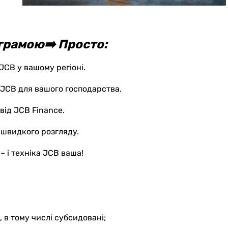
грамою➡️ Просто:
 JCB у вашому регіоні.
и JCB для вашого господарства.
від JCB Finance.
 швидкого розгляду.
 – і техніка JCB ваша!
 в тому числі субсидовані;