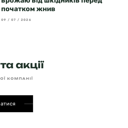
врожаю від шкідників перед
початком жнив
09 / 07 / 2026
3
та акції
ШОЇ КОМПАНІЇ
сатися