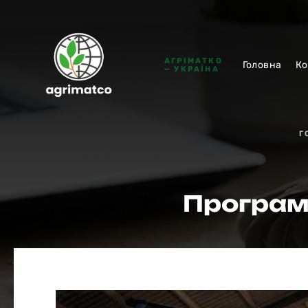
АГРІМАТКО
Головна
Ко
— УКРАЇНА
Г
Програма