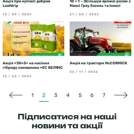
Акція при купівлі добрив
10 + 1 – Збільшуй врожаї разом з
Leafdrip
Максі Гроу Ексель та Інекс!
13 / 09 / 2023
21 / 08 / 2023
Акція «30+3» на насіння
Акція на трактори McCORMICK
гібриду соняшника «ЕС БЕЛФІС
22 / 11 / 2022
15 / 02 / 2023
1
2
3
4
5
6
7
Підписатися на наші
новини та акції