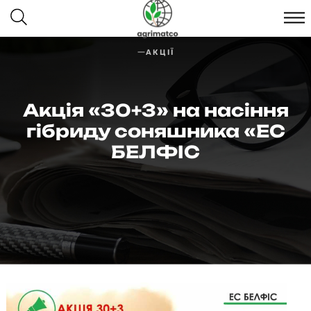
АКЦІЇ
Акція «30+3» на насіння
гібриду соняшника «ЕС
БЕЛФІС