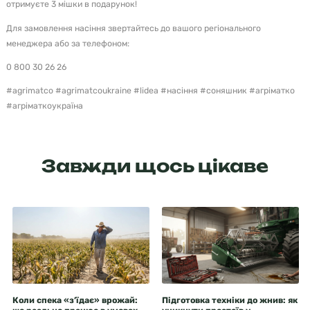
отримуєте 3 мішки в подарунок!
Для замовлення насіння звертайтесь до вашого регіонального
менеджера або за телефоном:
0 800 30 26 26
#agrimatco #agrimatcoukraine #lidea #насіння #соняшник #агріматко
#агріматкоукраїна
Завжди щось цікаве
Коли спека «з’їдає» врожай:
Підготовка техніки до жнив: як