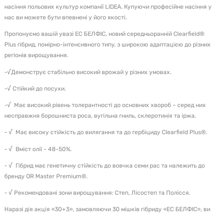
насіння польових культур компанії LIDEA. Купуючи професійне насіння у
нас ви можете бути впевнені у його якості.
Пропонуємо вашій увазі ЕС БЕЛФІС, новий середньоранній Clearfield®
Plus гібрид, помірно-інтенсивного типу, з широкою адаптацією до різних
регіонів вирощування.
-√Демонструє стабільно високий врожай у різних умовах.
-√ Стійкий до посухи.
-√ Має високий рівень толерантності до основних хвороб – серед них
несправжня борошниста роса, вугільна гниль, склеротинія та іржа.
- √ Має високу стійкість до вилягання та до гербіциду Clearfield Plus®.
- √ Вміст олії - 48-50%.
- √ Гібрид має генетичну стійкість до вовчка семи рас та належить до
бренду OR Master Premium®.
- √ Рекомендовані зони вирощування: Степ, Лісостеп та Полісся.
Наразі дія акція «30+3», замовляючи 30 мішків гібриду «ЕС БЕЛФІС», ви