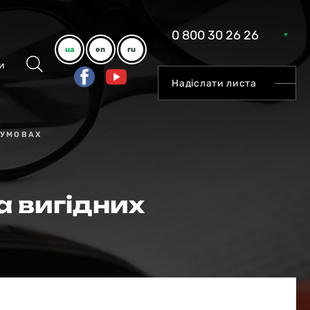
0 800 30 26 26
ua
en
ru
и
Надіслати листа
 УМОВАХ
а вигідних