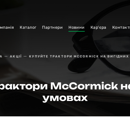
мпанiя
Каталог
Партнери
Новини
Кар'єра
Контакт
А
АКЦІЇ
КУПУЙТЕ ТРАКТОРИ MCCORMICK НА ВИГІДНИХ
рактори McCormick н
умовах