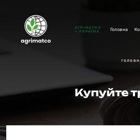
АГРІМАТКО
Головна
Ко
— УКРАЇНА
ГОЛОВН
Купуйте т