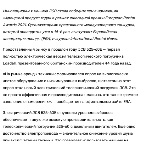
Инновационная машина JCB стала победителем в номинации
«Арендный продукт года» в рамках ежегодной премии European Rental
Awards 2021. Организаторами престижного международного конкурса,
который проводится уже в 14-й раз,
выступают Европейская
ассоциация аренды (ERA) и журнал International Rental News.
Представленный рынку в прошлом году JCB 525-60E ─ первая
полностью электрическая версия телескопического погрузчика
Loadall, презентованного британским производителем 44 года назад.
«На рынке аренды техники сформировался спрос на экологически
чистое оборудование с низким уровнем выбросов, и ответом на этот
спрос стал новый электрический телескопический погрузчик JCB. Это
не просто эффективная и производительная машина, это также громкое
заявление о намерениях», ─ сообщается на официальном сайте ERA.
Электрический JCB 525-60E с нулевым уровнем выбросов
обеспечивает такую же высокую производительность, как
телескопический погрузчик 525-60 с дизельным двигателем. Ещё одно
достоинство электропривода ─ значительное снижение уровня шума
при эксплуатации техники. Это позволяет использовать машину на