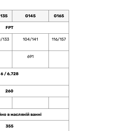
135
G145
G165
FPT
8/133
104/141
116/157
691
6 / 6,728
260
йно в масляній ванні
355