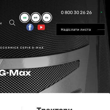
0 800 30 26 26
ua
en
ru
и
Надіслати листа
CCORMICK СЕРІЯ G-MAX
 G-Max