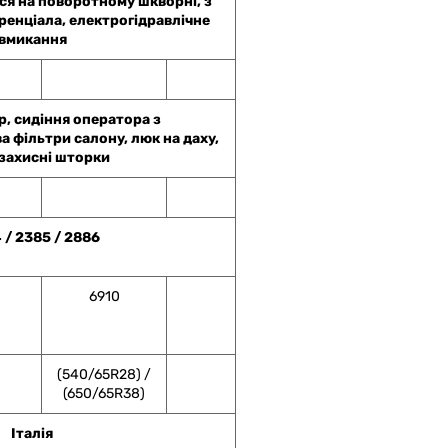
ся на поворотному шкворні, з
енціала, електрогідравлічне
вмикання
, сидіння оператора з
а фільтри салону, люк на даху,
захисні шторки
 / 2385 / 2886
6910
(540/65R28) /
(650/65R38)
Італія