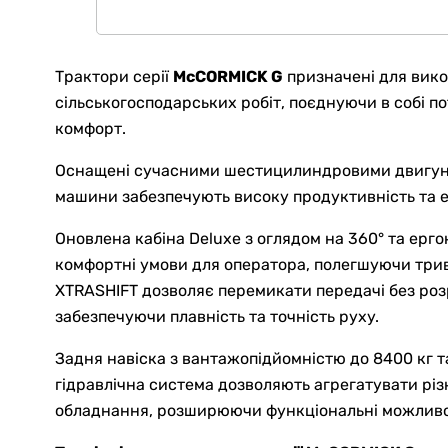
Трактори серії
McCORMICK G
призначені для вик
сільськогосподарських робіт, поєднуючи в собі по
комфорт.
Оснащені сучасними шестицилиндровими двигунам
машини забезпечують високу продуктивність та е
Оновлена кабіна Deluxe з оглядом на 360° та ер
комфортні умови для оператора, полегшуючи трива
XTRASHIFT дозволяє перемикати передачі без роз
забезпечуючи плавність та точність руху.
Задня навіска з вантажопідйомністю до 8400 кг 
гідравлічна система дозволяють агрегатувати різ
обладнання, розширюючи функціональні можливо