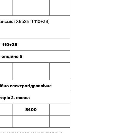
ансмісії XtraShift 110+38)
110+38
, опційно 5
ійно електрогідравлічне
орія 2, гакова
8400