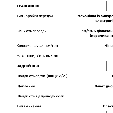
ТРАНСМІСІЯ
Тип коробки передач
Механічна із синхр
електрог
Кількість передач
18/18, 3 діапазон
(перемиканн
Ходозменшувач, км/год
Мін.
Макс. швидкість, км/год
ЗАДНІЙ ВВП
Швидкість об/хв. (шліци 6/21)
Щеплення
Пакет диск
Швидкість від приводу коліс
Тип вмикання
Елек