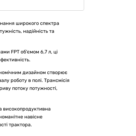
онання широкого спектра
тужність, надійність та
и FPT об'ємом 6,7 л, ці
фективність.
гономічним дизайном створює
лу роботу в полі. Трансмісія
риву потоку потужності,
та високопродуктивна
номанітне навісне
сті трактора.