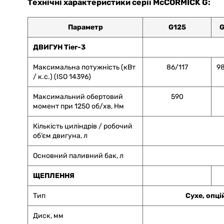
Технічні характеристики серії McCORMICK G:
Параметр
G125
G
ДВИГУН Tier-3
Максимальна потужність (кВт
86/117
9
/ к.с.) (ISO 14396)
Максимальний обертовий
590
момент при 1250 об/хв, Нм
Кількість циліндрів / робочий
об’єм двигуна, л
Основний паливний бак, л
ЩЕПЛЕННЯ
Тип
Сухе, опці
Диск, мм