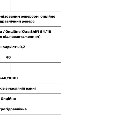
онізованим реверсом, опційно
ідравлічний реверс
и / Опційно Xtra Shift 54/18
я під навантаженням)
 швидкість 0,3
40
540/1000
ів в масляній ванні
Опційно
трогідравлічне