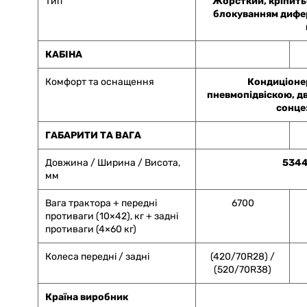
Тип
Жорсткий, кріпить
блокуванням дифер
КАБІНА
Комфорт та оснащення
Кондиціонер
пневмопідвіскою, дв
сонце
ГАБАРИТИ ТА ВАГА
Довжина / Ширина / Висота,
5344
мм
Вага трактора + передні
6700
противаги (10×42), кг + задні
противаги (4×60 кг)
Колеса передні / задні
(420/70R28) /
(520/70R38)
Країна виробник