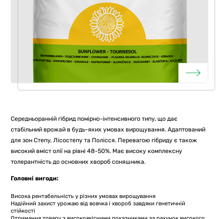
Середньоранній гібрид помірно-інтенсивного типу, що дає
стабільний врожай в будь-яких умовах вирощування. Адаптований
для зон Степу, Лісостепу та Полісся. Перевагою гібриду є також
високий вміст олії на рівні 48-50%. Має високу комплексну
толерантність до основних хвороб соняшника.
Головні вигоди:
Висока рентабельність у різних умовах вирощування
Надійний захист урожаю від вовчка і хвороб завдяки генетичній
стійкості
Отримання товару з високоякісними показниками за рахунок високого