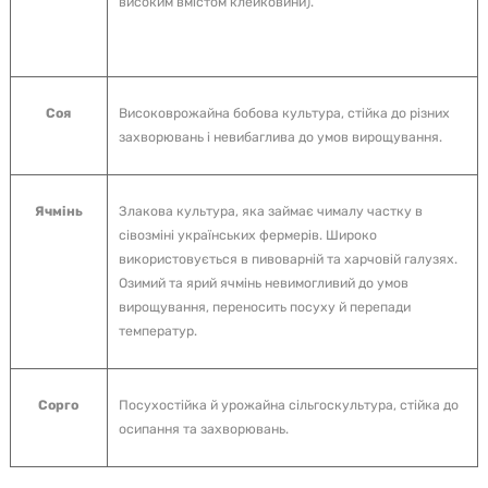
високим вмістом клейковини).
Соя
Високоврожайна бобова культура, стійка до різних
захворювань і невибаглива до умов вирощування.
Ячмінь
Злакова культура, яка займає чималу частку в
сівозміні українських фермерів. Широко
використовується в пивоварній та харчовій галузях.
Озимий та ярий ячмінь невимогливий до умов
вирощування, переносить посуху й перепади
температур.
Сорго
Посухостійка й урожайна сільгоскультура, стійка до
осипання та захворювань.