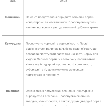
Вид
Опис
Соняшник
На сайті представлені гібриди та звичайні сорти,
кондитерські та масляні види. Пропонуємо купити
насіння польових культур великим і дрібним гуртом.
Кукурудза
Пропонуємо кормові та зернові сорти. Перші
відрізняються великою кількістю зеленої маси, що
дозволяє підготувати достатню кількість корму для
худоби. Зернові сорти, зі свого боку, поділяють на
кілька видів: цукрові, крохмалисті, крем'янисті,
зубовидні та ті, що використовуються для
приготування попкорну.
Пшениця
Одна з самих популярних злакових культур, яка
вирощується в Україні. Пропонуємо пшеницю
твердих, м'яких сортів, а також дурум (твердий сорт з