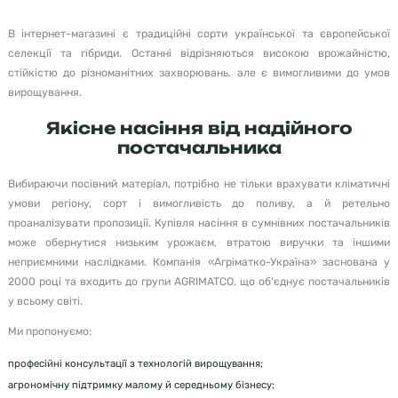
В інтернет-магазині є традиційні сорти української та європейської
селекції та гібриди. Останні відрізняються високою врожайністю,
стійкістю до різноманітних захворювань, але є вимогливими до умов
вирощування.
Якісне насіння від надійного
постачальника
Вибираючи посівний матеріал, потрібно не тільки врахувати кліматичні
умови регіону, сорт і вимогливість до поливу, а й ретельно
проаналізувати пропозиції. Купівля насіння в сумнівних постачальників
може обернутися низьким урожаєм, втратою виручки та іншими
неприємними наслідками. Компанія «Агріматко-Україна» заснована у
2000 році та входить до групи AGRIMATCO, що об'єднує постачальників
у всьому світі.
Ми пропонуємо:
професійні консультації з технологій вирощування;
агрономічну підтримку малому й середньому бізнесу;