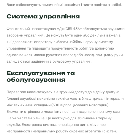
Вони забезпечують приємний мікроклімат і чисте повітря в кабіні.
Система управління
Фронтальний навантажувач «ДжіСіБі 436» обладнується зручними
засобами управління. Це можуть бути один або декілька важелів,
які дозволяють оператору вибрати найбільш зручну систему
управління та підвищити продуктивність робіт. За допомогою
одного важеля можна рухатися вперед або назад, при цьому руки
залишаються задіяними в рульовому управлінні.
Експлуатування та
обслуговування
Перевагою навантажувачів є зручний доступ до відсіку двигуна.
Головні службові механізми техніки мають більш тривалі інтервали
між технічними оглядами (500 відпрацьованих мотогодин).
Елементи стрілового механізму пов'язані шарнірно, причому самі
шарніри стали більше. Це необхідно для збільшення терміну
служби. Електронна система оповіщення сигналізує про
несправності і неправильну роботу окремих агрегатів і систем.