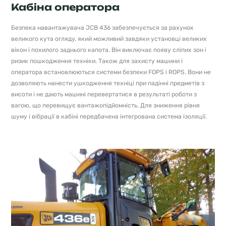
Кабіна оператора
Безпека навантажувача JCB 436 забезпечується за рахунок
великого кута огляду, який можливий завдяки установці великих
вікон і похилого заднього капота. Він виключає появу сліпих зон і
ризик пошкодження техніки. Також для захисту машини і
оператора встановлюються системи безпеки FOPS і ROPS. Вони не
дозволяють нанести ушкодження техніці при падінні предметів з
висоти і не дають машині перевертатися в результаті роботи з
вагою, що перевищує вантажопідйомність. Для зниження рівня
шуму і вібрації в кабіні передбачена інтегрована система ізоляції.