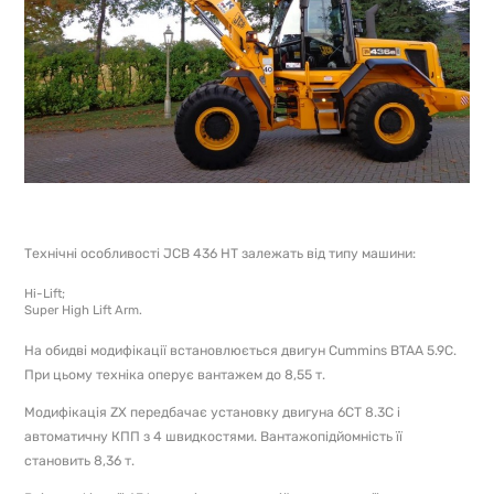
Технічні особливості JCB 436 HT залежать від типу машини:
Hi-Lift;
Super High Lift Arm.
На обидві модифікації встановлюється двигун Cummins BTAA 5.9C.
При цьому техніка оперує вантажем до 8,55 т.
Модифікація ZX передбачає установку двигуна 6CT 8.3C і
автоматичну КПП з 4 швидкостями. Вантажопідйомність її
становить 8,36 т.