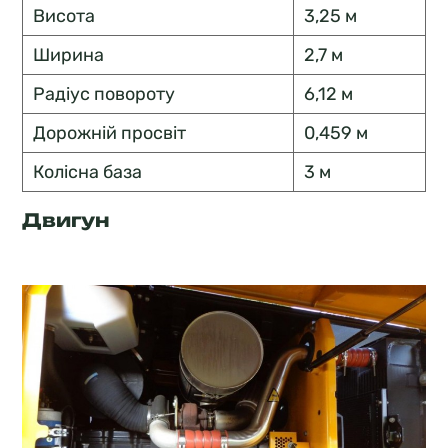
Висота
3,25 м
Ширина
2,7 м
Радіус повороту
6,12 м
Дорожній просвіт
0,459 м
Колісна база
3 м
Двигун