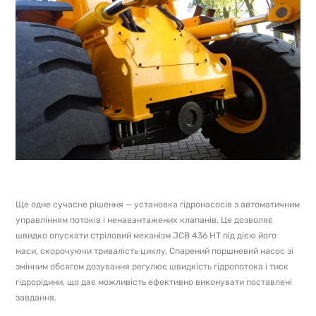
Ще одне сучасне рішення — установка гідронасосів з автоматичним
управлінням потоків і ненавантажених клапанів. Це дозволяє
швидко опускати стріловий механізм JCB 436 HT під дією його
маси, скорочуючи тривалість циклу. Спарений поршневий насос зі
змінним обсягом дозування регулює швидкість гідропотока і тиск
гідрорідини, що дає можливість ефективно виконувати поставлені
завдання.