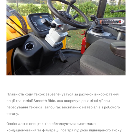
Плавність ходу також забезпечується за рахунок використання
опції трансмісії Smooth Ride, яка скорочує динамічні дії при
пересуванні техніки і запобігає висипанню матеріалів з робочого
органу.
Опціонально спецтехніка обладнується системами
кондиціонування та фільтрації повітря під дією підвищеного тиску.