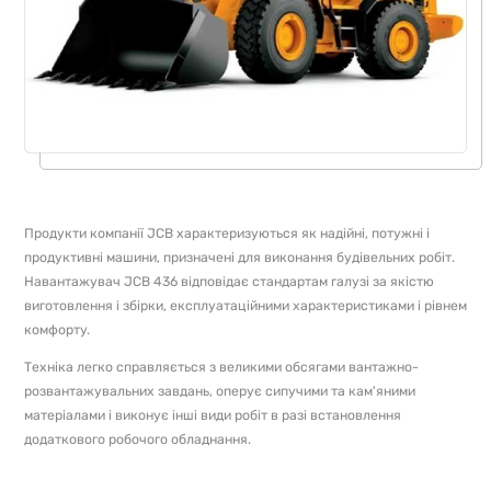
Продукти компанії JCB характеризуються як надійні, потужні і
продуктивні машини, призначені для виконання будівельних робіт.
Навантажувач JCB 436 відповідає стандартам галузі за якістю
виготовлення і збірки, експлуатаційними характеристиками і рівнем
комфорту.
Техніка легко справляється з великими обсягами вантажно-
розвантажувальних завдань, оперує сипучими та кам'яними
матеріалами і виконує інші види робіт в разі встановлення
додаткового робочого обладнання.