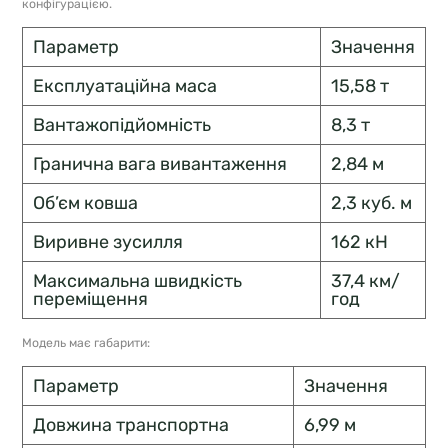
конфігурацією.
Параметр
Значення
Експлуатаційна маса
15,58 т
Вантажопідйомність
8,3 т
Гранична вага вивантаження
2,84 м
Об’єм ковша
2,3 куб. м
Виривне зусилля
162 кН
Максимальна швидкість
37,4 км/
переміщення
год
Модель має габарити:
Параметр
Значення
Довжина транспортна
6,99 м