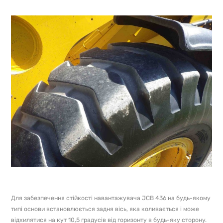
Для забезпечення стійкості навантажувача JCB 436 на будь-якому
типі основи встановлюється задня вісь, яка коливається і може
відхилятися на кут 10,5 градусів від горизонту в будь-яку сторону.