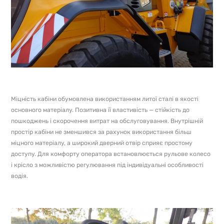
Міцність кабіни обумовлена ​​використанням литої сталі в якості
основного матеріалу. Позитивна її властивість — стійкість до
пошкоджень і скорочення витрат на обслуговування. Внутрішній
простір кабіни не зменшився за рахунок використання більш
міцного матеріалу, а широкий дверний отвір сприяє простому
доступу. Для комфорту оператора встановлюється рульове колесо
і крісло з можливістю регулювання під індивідуальні особливості
водія.