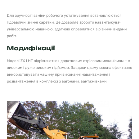
Для зручності заміни робочого устаткування встановлюються
гідравлічні змінні каретки. Це дозволяє зробити навантажувач
універсальною машиною, здатною справлятися з різними видами
робіт.
Модифікації
Моделі ZX і HT відрізняються додатковим стріловим механізмом — з
високим і дуже високим підйомом. Завдяки цьому можна ефективно
використовувати машину при виконанні навантаження і
розвантаження в комплексі з вагонами, вантажівками.