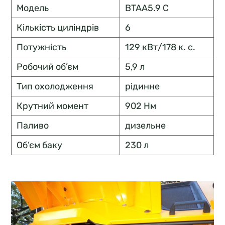
Модель
BTAA5.9 C
Кількість циліндрів
6
Потужність
129 кВт/178 к. с.
Робочий об’єм
5,9 л
Тип охолодження
рідинне
Крутний момент
902 Нм
Паливо
дизельне
Об’єм баку
230 л