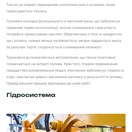
Також це сприяє підвищенню зчеплення шин з основою, якою
пересувається техніка.
Гальмівні колодки функціонують в масляній ванні, що забезпечує
тривалий термін експлуатації, якісне гальмування і відсутність
потреби в примусовому мастилі. Обертаючись з тією ж швидкістю,
що і колеса, гальма менше нагріваються, менше піддаються зносу
за рахунок тертя, скорочується споживання пального.
Трансмісія встановлюється автоматична, що також позитивно
позначається на витраті палива. Крім того, плавне перемикання
передач без вичавлювання педалі зчеплення забезпечує плавність
ходу і виключає ривки і висипання вантажу в результаті їх впливу.
Привід машини працює відповідно до умов робіт.
Гідросистема