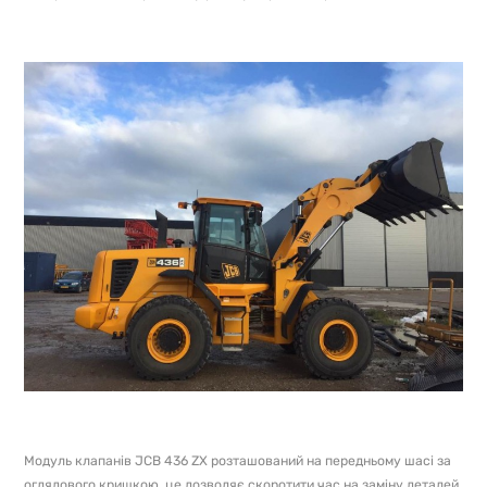
Модуль клапанів JCB 436 ZX розташований на передньому шасі за
оглядового кришкою, це дозволяє скоротити час на заміну деталей.