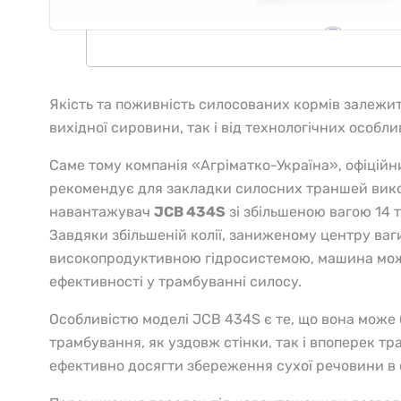
Якість та поживність силосованих кормів залежит
вихідної сировини, так і від технологічних особлив
Саме тому компанія «Агріматко-Україна», офіційн
рекомендує для закладки силосних траншей вик
навантажувач
JCB
434
S
зі збільшеною вагою 14 т
Завдяки збільшеній колії, заниженому центру ваги
високопродуктивною гідросистемою, машина мож
ефективності у трамбуванні силосу.
Особливістю моделі JCB 434S є те, що вона може
трамбування, як уздовж стінки, так і впоперек тр
ефективно досягти збереження сухої речовини в 