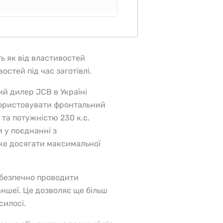
ь як від властивостей
остей під час заготівлі.
ий дилер JCB в Україні
ористовувати фронтальний
 та потужністю 230 к.с.
 у поєднанні з
е досягати максимальної
 безпечно проводити
аншеї. Це дозволяє ще більш
силосі.