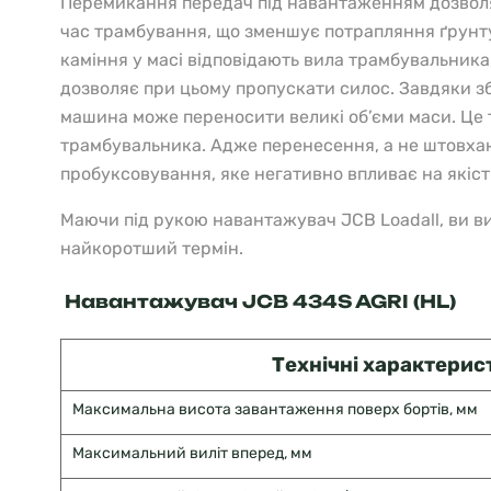
Перемикання передач під навантаженням дозволяє
час трамбування, що зменшує потрапляння ґрунту 
каміння у масі відповідають вила трамбувальника
дозволяє при цьому пропускати силос. Завдяки з
машина може переносити великі об’єми маси. Це 
трамбувальника. Адже перенесення, а не штовха
пробуксовування, яке негативно впливає на якіст
Маючи під рукою навантажувач JCB Loadall, ви в
найкоротший термін.
Навантажувач JCB 434S AGRI (HL)
Технічні характери
Максимальна висота завантаження поверх бортів, мм
Максимальний виліт вперед, мм