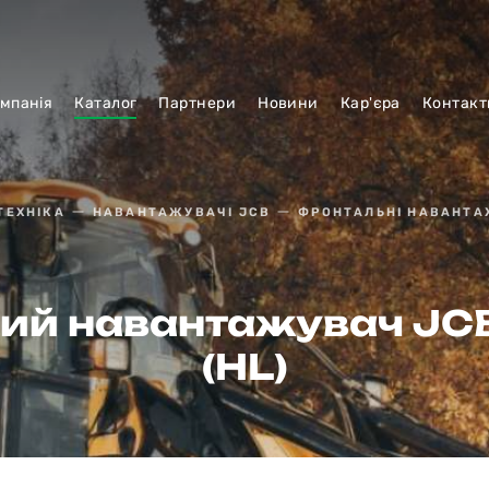
мпанiя
Каталог
Партнери
Новини
Кар'єра
Контакт
ТЕХНІКА
НАВАНТАЖУВАЧІ JCB
ФРОНТАЛЬНІ НАВАНТА
ий навантажувач JCB
(HL)