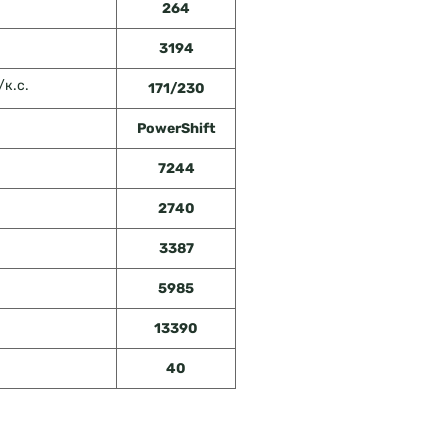
264
3194
к.с.
171/230
PowerShift
7244
2740
3387
5985
13390
40