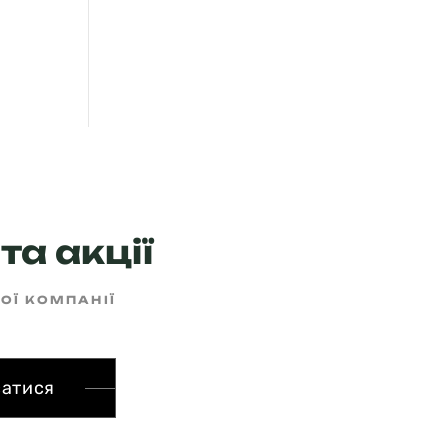
та акції
ШОЇ КОМПАНІЇ
сатися