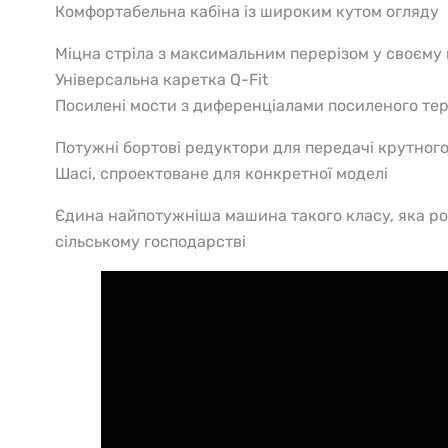
Комфортабельна кабіна із широким кутом огляду
Міцна стріла з максимальним перерізом у своєму 
Універсальна каретка Q-Fit
Посилені мости з диференціалами посиленого те
Потужні бортові редуктори для передачі крутного
Шасі, спроектоване для конкретної моделі
Єдина найпотужніша машина такого класу, яка ро
сільському господарстві