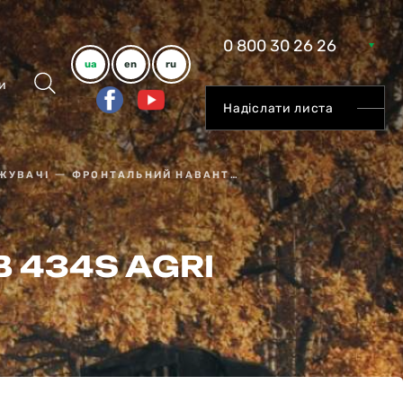
0 800 30 26 26
ua
en
ru
и
Надіслати листа
ЖУВАЧІ
ФРОНТАЛЬНИЙ НАВАНТАЖУВАЧ JCB 434S AGRI (HL)
 434S AGRI