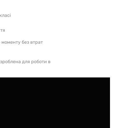
класі
ртя
 моменту без втрат
зроблена для роботи в