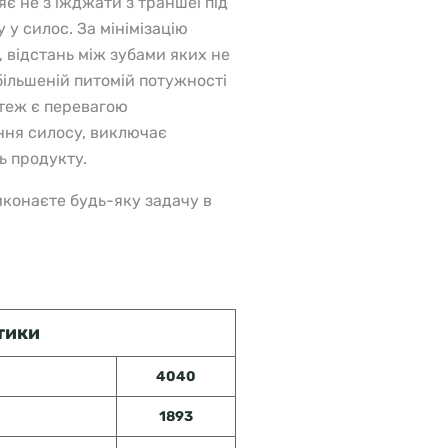
 не з’їжджати з траншеї під
у силос. За мінімізацію
, відстань між зубами яких не
більшеній питомій потужності
теж є перевагою
ння силосу, виключає
ь продукту.
иконаєте будь-яку задачу в
стики
4040
1893