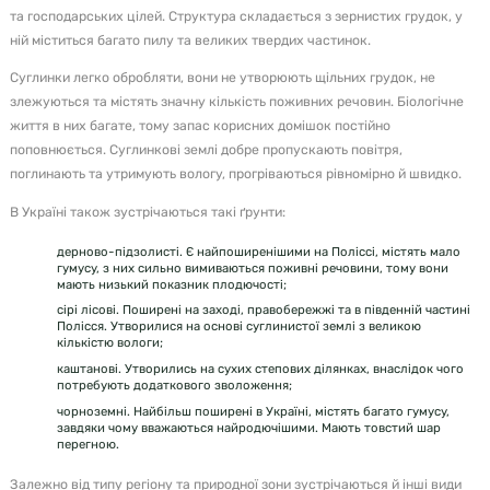
та господарських цілей. Структура складається з зернистих грудок, у
ній міститься багато пилу та великих твердих частинок.
Суглинки легко обробляти, вони не утворюють щільних грудок, не
злежуються та містять значну кількість поживних речовин. Біологічне
життя в них багате, тому запас корисних домішок постійно
поповнюється. Суглинкові землі добре пропускають повітря,
поглинають та утримують вологу, прогріваються рівномірно й швидко.
В Україні також зустрічаються такі ґрунти:
дерново-підзолисті. Є найпоширенішими на Поліссі, містять мало
гумусу, з них сильно вимиваються поживні речовини, тому вони
мають низький показник плодючості;
сірі лісові. Поширені на заході, правобережжі та в південній частині
Полісся. Утворилися на основі суглинистої землі з великою
кількістю вологи;
каштанові. Утворились на сухих степових ділянках, внаслідок чого
потребують додаткового зволоження;
чорноземні. Найбільш поширені в Україні, містять багато гумусу,
завдяки чому вважаються найродючішими. Мають товстий шар
перегною.
Залежно від типу регіону та природної зони зустрічаються й інші види