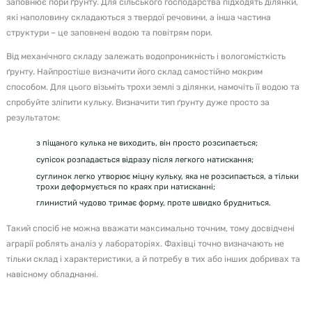
заповнює пори ґрунту. Для сільського господарства підходять ділянки,
які наполовину складаються з твердої речовини, а інша частина
структури – це заповнені водою та повітрям пори.
Від механічного складу залежать водопроникність і вологомісткість
ґрунту. Найпростіше визначити його склад самостійно мокрим
способом. Для цього візьміть трохи землі з ділянки, намочіть її водою та
спробуйте зліпити кульку. Визначити тип ґрунту дуже просто за
результатом:
з піщаного кулька не виходить, він просто розсипається;
супісок розпадається відразу після легкого натискання;
суглинок легко утворює міцну кульку, яка не розсипається, а тільки
трохи деформується по краях при натисканні;
глинистий чудово тримає форму, проте швидко брудниться.
Такий спосіб не можна вважати максимально точним, тому досвідчені
аграрії роблять аналіз у лабораторіях. Фахівці точно визначають не
тільки склад і характеристики, а й потребу в тих або інших добривах та
навісному обладнанні.