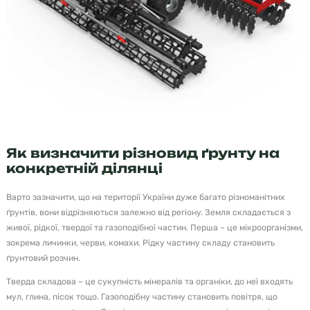
Як визначити різновид ґрунту на
конкретній ділянці
Варто зазначити, що на території України дуже багато різноманітних
ґрунтів, вони відрізняються залежно від регіону. Земля складається з
живої, рідкої, твердої та газоподібної частин. Перша – це мікроорганізми,
зокрема личинки, черви, комахи. Рідку частину складу становить
ґрунтовий розчин.
Тверда складова – це сукупність мінералів та органіки, до неї входять
мул, глина, пісок тощо. Газоподібну частину становить повітря, що