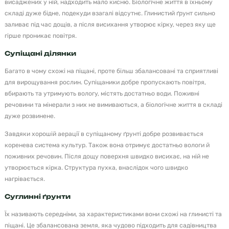
висаджених у ній, надходить мало кисню. Біологічне життя в їхньому
складі дуже бідне, подекуди взагалі відсутнє. Глинистий ґрунт сильно
заливає під час дощів, а після висихання утворює кірку, через яку ще
гірше проникає повітря.
Супіщані ділянки
Багато в чому схожі на піщані, проте більш збалансовані та сприятливі
для вирощування рослин. Супіщаники добре пропускають повітря,
вбирають та утримують вологу, містять достатньо води. Поживні
речовини та мінерали з них не вимиваються, а біологічне життя в складі
дуже розвинене.
Завдяки хорошій аерації в супіщаному ґрунті добре розвивається
коренева система культур. Також вона отримує достатньо вологи й
поживних речовин. Після дощу поверхня швидко висихає, на ній не
утворюється кірка. Структура пухка, внаслідок чого швидко
нагрівається.
Суглинні ґрунти
Їх називають середніми, за характеристиками вони схожі на глинисті та
піщані. Це збалансована земля, яка чудово підходить для садівництва