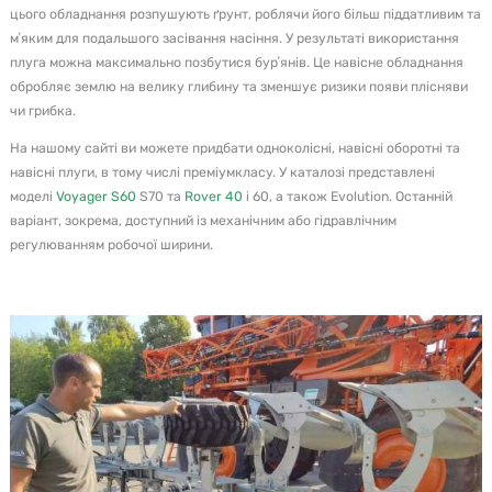
цього обладнання розпушують ґрунт, роблячи його більш піддатливим та
мʼяким для подальшого засівання насіння. У результаті використання
плуга можна максимально позбутися бурʼянів. Це навісне обладнання
обробляє землю на велику глибину та зменшує ризики появи плісняви
чи грибка.
На нашому сайті ви можете придбати одноколісні, навісні оборотні та
навісні плуги, в тому числі преміумкласу. У каталозі представлені
моделі
Voyager S60
S70 та
Rover 40
і 60, а також Evolution. Останній
варіант, зокрема, доступний із механічним або гідравлічним
регулюванням робочої ширини.