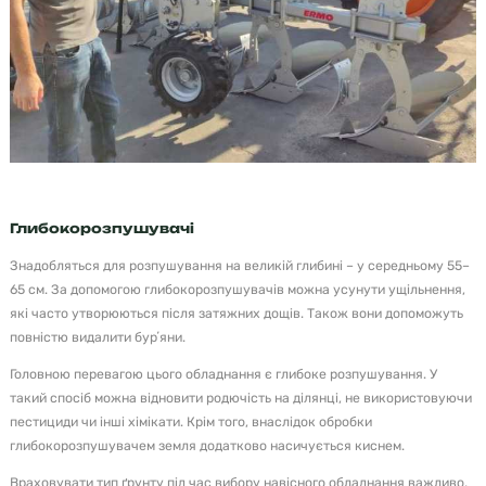
Глибокорозпушувачі
Знадобляться для розпушування на великій глибині – у середньому 55–
65 см. За допомогою глибокорозпушувачів можна усунути ущільнення,
які часто утворюються після затяжних дощів. Також вони допоможуть
повністю видалити бурʼяни.
Головною перевагою цього обладнання є глибоке розпушування. У
такий спосіб можна відновити родючість на ділянці, не використовуючи
пестициди чи інші хімікати. Крім того, внаслідок обробки
глибокорозпушувачем земля додатково насичується киснем.
Враховувати тип ґрунту під час вибору навісного обладнання важливо,