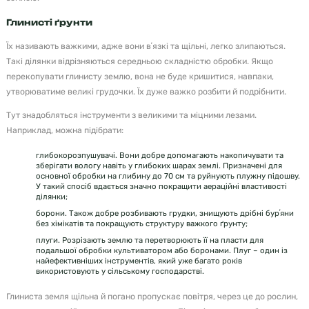
Глинисті ґрунти
Їх називають важкими, адже вони вʼязкі та щільні, легко злипаються.
Такі ділянки відрізняються середньою складністю обробки. Якщо
перекопувати глинисту землю, вона не буде кришитися, навпаки,
утворюватиме великі грудочки. Їх дуже важко розбити й подрібнити.
Тут знадобляться інструменти з великими та міцними лезами.
Наприклад, можна підібрати:
глибокорозпушувачі. Вони добре допомагають накопичувати та
зберігати вологу навіть у глибоких шарах землі. Призначені для
основної обробки на глибину до 70 см та руйнують плужну підошву.
У такий спосіб вдається значно покращити аераційні властивості
ділянки;
борони. Також добре розбивають грудки, знищують дрібні бурʼяни
без хімікатів та покращують структуру важкого ґрунту;
плуги. Розрізають землю та перетворюють її на пласти для
подальшої обробки культиватором або боронами. Плуг – один із
найефективніших інструментів, який уже багато років
використовують у сільському господарстві.
Глиниста земля щільна й погано пропускає повітря, через це до рослин,