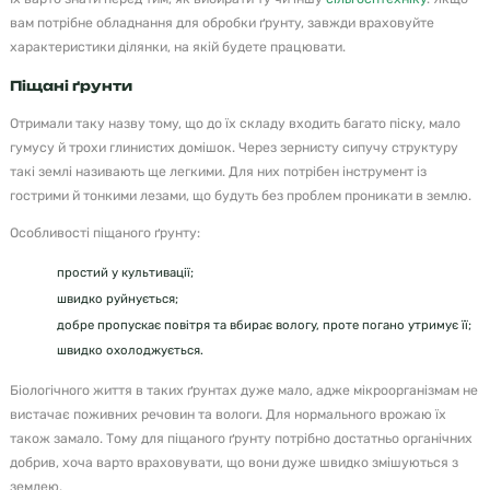
вам потрібне обладнання для обробки ґрунту, завжди враховуйте
характеристики ділянки, на якій будете працювати.
Піщані ґрунти
Отримали таку назву тому, що до їх складу входить багато піску, мало
гумусу й трохи глинистих домішок. Через зернисту сипучу структуру
такі землі називають ще легкими. Для них потрібен інструмент із
гострими й тонкими лезами, що будуть без проблем проникати в землю.
Особливості піщаного ґрунту:
простий у культивації;
швидко руйнується;
добре пропускає повітря та вбирає вологу, проте погано утримує її;
швидко охолоджується.
Біологічного життя в таких ґрунтах дуже мало, адже мікроорганізмам не
вистачає поживних речовин та вологи. Для нормального врожаю їх
також замало. Тому для піщаного ґрунту потрібно достатньо органічних
добрив, хоча варто враховувати, що вони дуже швидко змішуються з
землею.