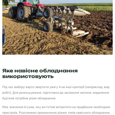
Яке навісне обладнання
використовують
Під час вибору варто звертати увагу й на інші критерії (наприклад, вид
робіт). Для розпушування, підготовки до засівання насіння, видалення
бурʼянів потрібне різне обладнання.
Має значення й сума, яку ви готові витратити на придбання необхідних
пристроїв. Розглянемо призначення різних типів навісного обладнання.