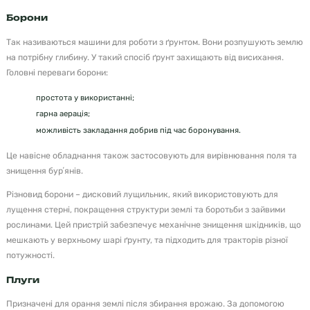
Борони
Так називаються машини для роботи з ґрунтом. Вони розпушують землю
на потрібну глибину. У такий спосіб ґрунт захищають від висихання.
Головні переваги борони:
простота у використанні;
гарна аерація;
можливість закладання добрив під час боронування.
Це навісне обладнання також застосовують для вирівнювання поля та
знищення бурʼянів.
Різновид борони – дисковий лущильник, який використовують для
лущення стерні, покращення структури землі та боротьби з зайвими
рослинами. Цей пристрій забезпечує механічне знищення шкідників, що
мешкають у верхньому шарі ґрунту, та підходить для тракторів різної
потужності.
Плуги
Призначені для орання землі після збирання врожаю. За допомогою