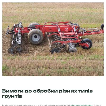
Вимоги до обробки різних типів
ґрунтів
Їх варто знати перед тим, як вибирати ту чи іншу
сільгосптехніку
. Якщо