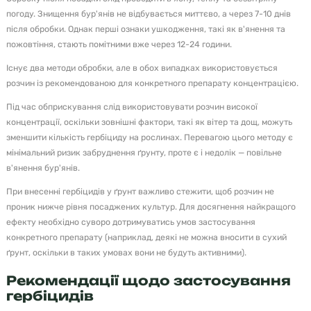
погоду. Знищення бур'янів не відбувається миттєво, а через 7-10 днів
після обробки. Однак перші ознаки ушкодження, такі як в'янення та
пожовтіння, стають помітними вже через 12-24 години.
Існує два методи обробки, але в обох випадках використовується
розчин із рекомендованою для конкретного препарату концентрацією.
Під час обприскування слід використовувати розчин високої
концентрації, оскільки зовнішні фактори, такі як вітер та дощ, можуть
зменшити кількість гербіциду на рослинах. Перевагою цього методу є
мінімальний ризик забруднення ґрунту, проте є і недолік — повільне
в'янення бур'янів.
При внесенні гербіцидів у ґрунт важливо стежити, щоб розчин не
проник нижче рівня посаджених культур. Для досягнення найкращого
ефекту необхідно суворо дотримуватись умов застосування
конкретного препарату (наприклад, деякі не можна вносити в сухий
ґрунт, оскільки в таких умовах вони не будуть активними).
Рекомендації щодо застосування
гербіцидів