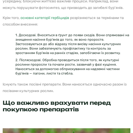
усередину, блокуючи життєво важливі процеси. Наприклад, вони
можуть порушувати фотосинтез, що призводить до загибелі бур'янів.
Крім того,
основні категорії гербіцидів
розрізняються за термінами та
способом внесення:
1. Досходові. Вносяться в ґрунт до появи сходів. Вони спрямовані на
знищення насіння бур'янів до того, як воно проросте.
Застосовуються до або відразу після висіву насіння культурних
рослин. Вони забезпечують профілактику та контроль за
зростанням бур'янів на ранніх стадіях, запобігаючи їх розвитку.
2. Післясходові. Обробка проводиться після того, як культурні
рослини проросли та почали рости, зазвичай у фазі кущіння.
Наносяться за допомогою обприскування на надземні частини
бур'янів — пагони, листя та стебла.
Існують також посівні препарати. Вони наносяться одночасно разом із
посівами культурних рослин.
Що важливо врахувати перед
покупкою препаратів