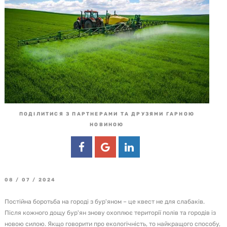
ПОДІЛИТИСЯ З ПАРТНЕРАМИ ТА ДРУЗЯМИ ГАРНОЮ
НОВИНОЮ
08 / 07 / 2024
Постійна боротьба на городі з бур'яном – це квест не для слабаків.
Після кожного дощу бур'ян знову охоплює території полів та городів із
новою силою. Якщо говорити про екологічність, то найкращого способу,