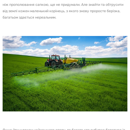
ніж прополювання сапкою, ще не придумали. Але знайти та обтрусити
від землі кожен маленький корінець, з якого знову проросте берізка,
багатьом здається нереальним.
Якщо йти шляхом найменшого опору, то багато хто вибирає боротися із