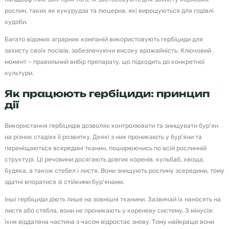
рослин, таких як кукурудза та люцерна, які вирощуються для годівлі
худоби.
Багато відомих аграрних компаній використовують гербіциди для
захисту своїх посівів, забезпечуючи високу врожайність. Ключовий
момент – правильний вибір препарату, що підходить до конкретної
культури.
Як працюють гербіциди: принцип
дії
Використання гербіцидів дозволяє контролювати та знищувати бур'ян
на різних стадіях її розвитку. Деякі з них проникають у бур'яни та
переміщаються всередині тканин, поширюючись по всій рослинній
структурі. Ці речовини досягають довгих коренів, кульбаб, хвоща,
будяка, а також стебел і листя. Вони знищують рослину зсередини, тому
здатні впоратися зі стійкими бур'янами.
Інші гербіциди діють лише на зовнішні тканини. Зазвичай їх наносять на
листя або стебла, вони не проникають у кореневу систему. З мінусів:
їхня віддалена частина з часом відростає знову. Тому найкраще вони