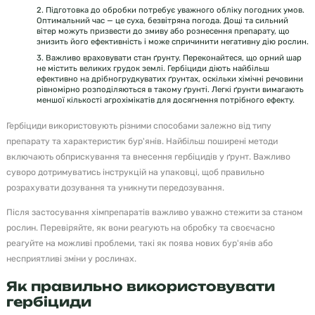
2. Підготовка до обробки потребує уважного обліку погодних умов.
Оптимальний час — це суха, безвітряна погода. Дощі та сильний
вітер можуть призвести до змиву або рознесення препарату, що
знизить його ефективність і може спричинити негативну дію рослин.
3. Важливо враховувати стан ґрунту. Переконайтеся, що орний шар
не містить великих грудок землі. Гербіциди діють найбільш
ефективно на дрібногрудкуватих ґрунтах, оскільки хімічні речовини
рівномірно розподіляються в такому ґрунті. Легкі ґрунти вимагають
меншої кількості агрохімікатів для досягнення потрібного ефекту.
Гербіциди використовують різними способами залежно від типу
препарату та характеристик бур'янів. Найбільш поширені методи
включають обприскування та внесення гербіцидів у ґрунт. Важливо
суворо дотримуватись інструкцій на упаковці, щоб правильно
розрахувати дозування та уникнути передозування.
Після застосування хімпрепаратів важливо уважно стежити за станом
рослин. Перевіряйте, як вони реагують на обробку та своєчасно
реагуйте на можливі проблеми, такі як поява нових бур'янів або
несприятливі зміни у рослинах.
Як правильно використовувати
гербіциди