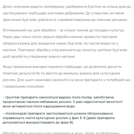
Деякі агрономи радять попередньо удобрювати бур'яни за кілька днів до
застосування гербіцидів азотними добривами. Це стимулює активне
зростання бур'янів, роблячи їх сприйнятливішими до хімічних речовин.
Оптимальний час для обробки – за кілька тижнів до посадки культур.
Через два тижні після першої обробки можна провести повторне
обприскування для знищення нових бур'янів, які могли вирости з
насіння. Повторну обробку слід виконати до початку цвітіння бур'янів,
щоб запобігти утворенню нового насіння.
Якщо правильно використовувати гербіциди, це дозволить досягти
помітних результатів та звести до мінімуму ризики для культурних
рослин. Для цього важливо наносити сучасні препарати у потрібний час
і правильним способом:
- ґрунтові препарати наносяться відразу після посіву, запобігаючи
проростанню насіння небажаних рослин. У разі недостатньої вологості
вони активуються після надходження води;
- післясходові препарати застосовуються шляхом обприскування
справжнього листя культурних рослин у фазі 3-5 (деякі препарати
допускається використовувати до фази 8).
Обробку після посадки слід проводити в ясну, теплу та безвітряну