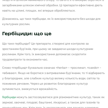
загарбниками шляхом хімічної обробки. Ці препарати ефективно діють
навіть на цілині, площах, які вперше обробляються.
Дізнаємось, що таке гербіциди, як їх використовувати без шкоди для
культурних рослин.
Гербіциди: що це
Що таке гербіциди? Це препарати, створені для контролю за
зростанням бур'янів, при цьому не завдаючи шкоди культурним
рослинам. Крім того, їх використання допомагає скоротити
трудовитрати та економити час.
Слово «гербіцид» буквально означає «herba» – «рослина», «caedo» –
«вбиваю». Якщо не боротися з витривалими бур'янами, то ті відбирають
у благородних, але слабких культур велику кількість води, світла та
поживних речовин. Через це розвиток благородних культур
зупиняється, знижується врожайність.
Гербіциди
можуть застосовуватися для різноманітних культур, таких як
зернові, овочеві, плодові, баштанні, лікарські, а також для газонів та
ландшафтних зон. Крім того, їх застосовують для захисту кормових