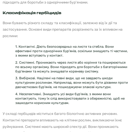
підходять для боротьби з однорічними бур'янами.
Класифікація гербіцидів
Вони бувають різного складу та класифікації, залежно від їх дії та
застосування. Основні види препаратів розрізняють за їх впливом на
рослини:
1. Контактні. Діють безпосередньо на листя та стебла. Вони
ефективні проти однорічних бур'янів, оскільки знищують ті частини,
з якими вступають у контакт.
2. Системні. Проникають через листя або коріння та поширюються
по всьому організму. Вони підходять для боротьби з багаторічними
бур'янами та можуть знищувати кореневу систему.
3. Вибіркові. Націлені на певні види, що не завдають шкоди
культурним рослинам. Наприклад, вони можуть бути дієвими проти
двочасткових бур'янів, не пошкоджуючи злакові культури.
4. Неселективні. Знищують усі види бур'янів, з якими вони
контактують, тому їх слід використовувати з обережністю, щоб не
зашкодити корисним культурам.
У складі гербіцидів міститься багато біологічно активних речовин.
Контактні препарати впливають на клітини рослин, викликаючи їхнє
руйнування. Системні мають широкий спектр дії. Вони проникають