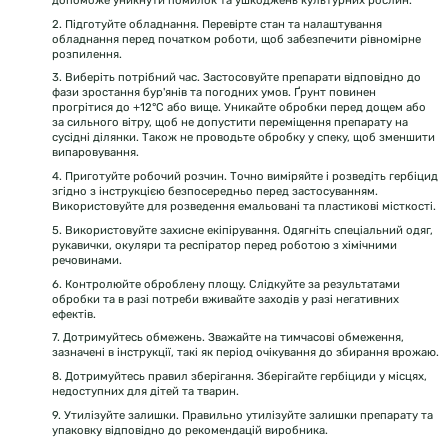
2. Підготуйте обладнання. Перевірте стан та налаштування
обладнання перед початком роботи, щоб забезпечити рівномірне
розпилення.
3. Виберіть потрібний час. Застосовуйте препарати відповідно до
фази зростання бур'янів та погодних умов. Ґрунт повинен
прогрітися до +12°C або вище. Уникайте обробки перед дощем або
за сильного вітру, щоб не допустити переміщення препарату на
сусідні ділянки. Також не проводьте обробку у спеку, щоб зменшити
випаровування.
4. Приготуйте робочий розчин. Точно виміряйте і розведіть гербіцид
згідно з інструкцією безпосередньо перед застосуванням.
Використовуйте для розведення емальовані та пластикові місткості.
5. Використовуйте захисне екіпірування. Одягніть спеціальний одяг,
рукавички, окуляри та респіратор перед роботою з хімічними
речовинами.
6. Контролюйте оброблену площу. Слідкуйте за результатами
обробки та в разі потреби вживайте заходів у разі негативних
ефектів.
7. Дотримуйтесь обмежень. Зважайте на тимчасові обмеження,
зазначені в інструкції, такі як період очікування до збирання врожаю.
8. Дотримуйтесь правил зберігання. Зберігайте гербіциди у місцях,
недоступних для дітей та тварин.
9. Утилізуйте залишки. Правильно утилізуйте залишки препарату та
упаковку відповідно до рекомендацій виробника.