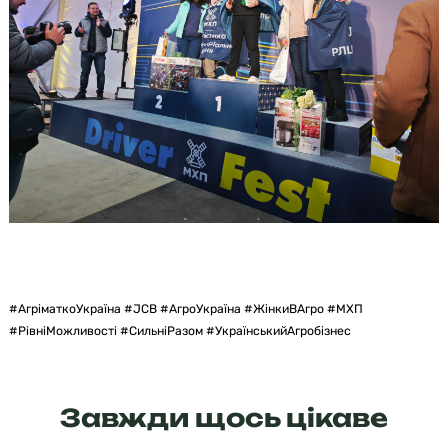
#АгріматкоУкраїна #JCB #АгроУкраїна #ЖінкиВАгро #МХП
#РівніМожливості #СильніРазом #УкраїнськийАгробізнес
Завжди щось цікаве