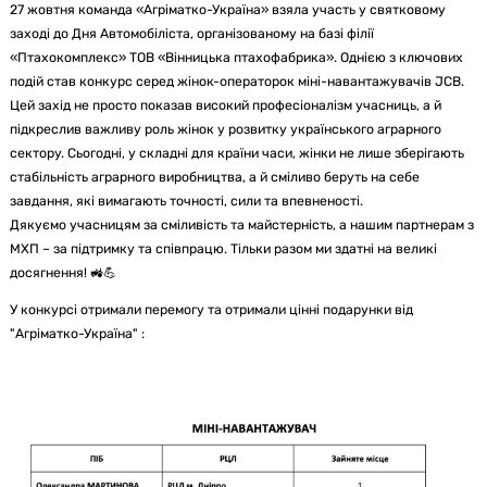
27 жовтня команда «Агріматко-Україна» взяла участь у святковому
заході до Дня Автомобіліста, організованому на базі філії
«Птахокомплекс» ТОВ «Вінницька птахофабрика». Однією з ключових
подій став конкурс серед жінок-операторок міні-навантажувачів JCB.
Цей захід не просто показав високий професіоналізм учасниць, а й
підкреслив важливу роль жінок у розвитку українського аграрного
сектору. Сьогодні, у складні для країни часи, жінки не лише зберігають
стабільність аграрного виробництва, а й сміливо беруть на себе
завдання, які вимагають точності, сили та впевненості.
Дякуємо учасницям за сміливість та майстерність, а нашим партнерам з
МХП – за підтримку та співпрацю. Тільки разом ми здатні на великі
досягнення! 🚜💪
У конкурсі отримали перемогу та отримали цінні подарунки від
"Агріматко-Україна" :