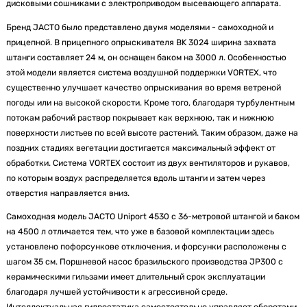
дисковыми сошниками с электроприводом высевающего аппарата.
Бренд JACTO было представлено двумя моделями - самоходной и
прицепной. В прицепного опрыскивателя BK 3024 ширина захвата
штанги составляет 24 м, он оснащен баком на 3000 л. Особенностью
этой модели является система воздушной поддержки VORTEX, что
существенно улучшает качество опрыскивания во время ветреной
погоды или на высокой скорости. Кроме того, благодаря турбулентным
потокам рабочий раствор покрывает как верхнюю, так и нижнюю
поверхности листьев по всей высоте растений. Таким образом, даже на
поздних стадиях вегетации достигается максимальный эффект от
обработки. Система VORTEX состоит из двух вентиляторов и рукавов,
по которым воздух распределяется вдоль штанги и затем через
отверстия направляется вниз.
Самоходная модель JACTO Uniport 4530 с 36-метровой штангой и баком
на 4500 л отличается тем, что уже в базовой комплектации здесь
установлено пофорсункове отключения, и форсунки расположены с
шагом 35 см. Поршневой насос бразильского производства JP300 с
керамическими гильзами имеет длительный срок эксплуатации
благодаря лучшей устойчивости к агрессивной среде.
Интеллектуальная гидростатика самостоятельно управляет оборотами