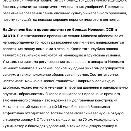
расширится линейка продуктов СЗР благодаря добавлению еще одного
бренда, увеличится ассортимент минеральных удобрений. Продлится
развитие направления семян овощных культур и капельного орошения,
потому текущий год показал хорошие перспективы этого сегмента.
На Дне поля были представлены три бренда: Monosem, JCB и
JACTO.
Пневматические пропашные сеялки Monosem обеспечивают
непревзойденную точность разложения семян, четко выдерживается
расстояние между семенами в строке. Кроме того, глубина посева
является стабильной, несмотря на меняющиеся грунтовые условия.
Уникальная система регулирования высевающего аппарата Monosem
не имеет аналогов в Украине, поскольку одним рычагом регулируется
вакуум, а также положение сбрасывателя семян. Соответственно,
настраивать можно с высокой точностью. Например, если видно
двойники, можно немного уменьшить перепад давления и одновременно
опустить сбрасыватель. Высевающий аппарат сделано из прочного
алюминиевого сплава - это надежная и долговечная конструкция.
Металлический диск толщиной 1,5 мм с бронзовой Ворошилка
эффективно отводит тепло. Гостям презентовали навесную 8-рядную
анкерную сеялку NC Technik с междурядьями 70 см, междурядную
культиватор с баком для удобрений, а также прицепную сеялку с