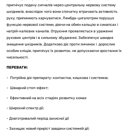
пригнічує подачу сигналів через центральну нервову систему
шкідників, внаслідок чого вони спочатку втрачають активність
руху, припиняють харчуватися. Лямбда-цигалотрин порушує
функцію нервової системи, діючи на обмін кальцію в синапсах і
натрій-калієвих каналів. Отруєння проявляється в ураженні
рухових центрів і в сильному збудженні. Забезпечує швидке
знищення шкідників. Додатково діє проти личинок і дорослих
особин кліщів, пригнічує їх розвиток, не допускаючи зростання їх
чисельності.
ПЕРЕВАГИ:
- Потрійна дія препарату: контактна, кишкова і системна;
- Швидкий стоп-ефект;
- Ефективний на всіх стадіях розвитку комах
- Широкий спектр дії;
- Довготривалий період захисної дії
- Захищає новий приріст завдяки системній дії;