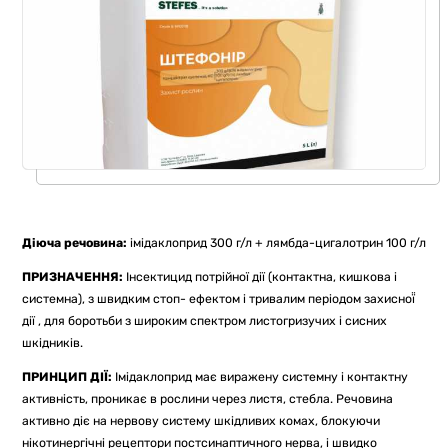
Діюча речовина:
імідаклоприд 300 г/л + лямбда-цигалотрин 100 г/л
ПРИЗНАЧЕННЯ:
Інсектицид потрійної дії (контактна, кишкова і
системна), з швидким стоп- ефектом і тривалим періодом захисної̈
дії , для боротьби з широким спектром листогризучих і сисних
шкідників.
ПРИНЦИП ДІЇ:
Імідаклоприд має виражену системну і контактну
активність, проникає в рослини через листя, стебла. Речовина
активно діє на нервову систему шкідливих комах, блокуючи
нікотинергічні рецептори постсинаптичного нерва, і швидко