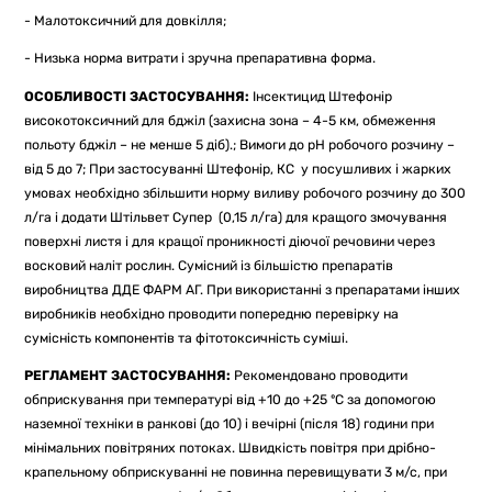
- Малотоксичний для довкілля;
- Низька норма витрати і зручна препаративна форма.
ОСОБЛИВОСТІ ЗАСТОСУВАННЯ:
Інсектицид Штефонір
високотоксичний для бджіл (захисна зона – 4-5 км, обмеження
польоту бджіл – не менше 5 діб).; Вимоги до рН робочого розчину –
від 5 до 7; При застосуванні Штефонір, КС у посушливих і жарких
умовах необхідно збільшити норму виливу робочого розчину до 300
л/га і додати Штільвет Супер (0,15 л/га) для кращого змочування
поверхні листя і для кращої проникності діючої речовини через
восковий наліт рослин. Сумісний із більшістю препаратів
виробництва ДДЕ ФАРМ АГ. При використанні з препаратами інших
виробників необхідно проводити попередню перевірку на
сумісність компонентів та фітотоксичність суміші.
РЕГЛАМЕНТ ЗАСТОСУВАННЯ:
Рекомендовано проводити
обприскування при температурі від +10 до +25 ºС за допомогою
наземної техніки в ранкові (до 10) і вечірні (після 18) години при
мінімальних повітряних потоках. Швидкість повітря при дрібно-
крапельному обприскуванні не повинна перевищувати 3 м/с, при