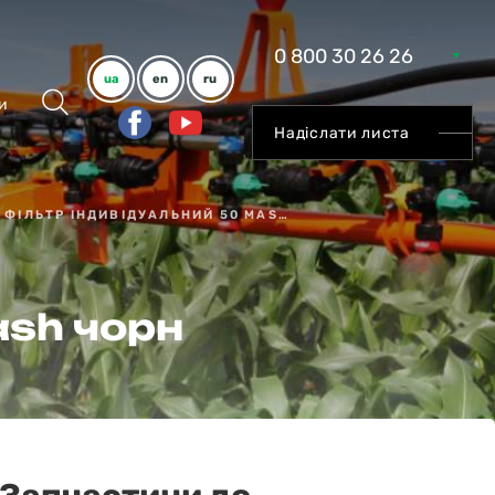
0 800 30 26 26
ua
en
ru
и
Надіслати листа
ФІЛЬТР ІНДИВІДУАЛЬНИЙ 50 MASH ЧОРН
ash чорн