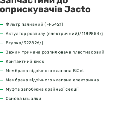
Запчастини до
оприскувачів Jacto
Фільтр паливний (FF5421)
Актуатор розпилу (електричний)/1189854/j
Втулка/322826/j
Зажим тримача розпилювача пластмасовий
Контактний диск
Мембрана відсічного клапана BiJet
Мембрана відсічного клапана електрична
Муфта запобіжна крайньої секції
Основа мішалки