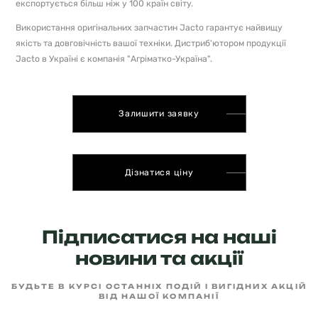
експортується більш ніж у 100 країн світу.
Використання оригінальних запчастин Jacto гарантує найвищу
якість та довговічність вашої техніки. Дистриб'ютором продукції
Jacto в Україні є компанія "Агріматко-Україна".
Залишити заявку
Дізнатися ціну
Підписатися на наші
новини та акції
БУДЬТЕ В КУРСІ ОСТАННІХ ПОДІЙ І ВИГІДНИХ АКЦІЙ
ВІД НАШОЇ КОМПАНІЇ