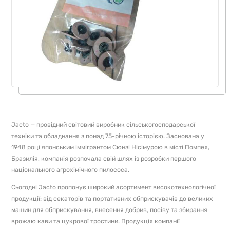
Jacto — провідний світовий виробник сільськогосподарської
техніки та обладнання з понад 75-річною історією. Заснована у
1948 році японським іммігрантом Сюнзі Нісімурою в місті Помпея,
Бразилія, компанія розпочала свій шлях із розробки першого
національного агрохімічного пилососа.
Сьогодні Jacto пропонує широкий асортимент високотехнологічної
продукції: від секаторів та портативних обприскувачів до великих
машин для обприскування, внесення добрив, посіву та збирання
врожаю кави та цукрової тростини. Продукція компанії