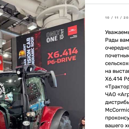
10 / 11 / 2
Уважаемы
Рады вам
очередно
почетным
сельскох
на выста
X6.414 P
«Трактор
ЧАО «Аг
дистрибь
McCormic
проконсу
вашего х