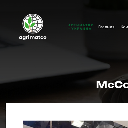
АГРИМАТКО
Главная
Ко
- УКРАИНА
McCor