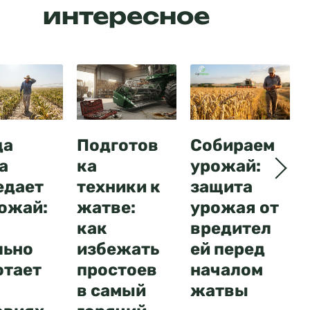
интересное
да
Подготов
Собираем
а
ка
урожай:
едает
техники к
защита
рожай:
жатве:
урожая от
как
вредител
льно
избежать
ей перед
отает
простоев
началом
в самый
жатвы