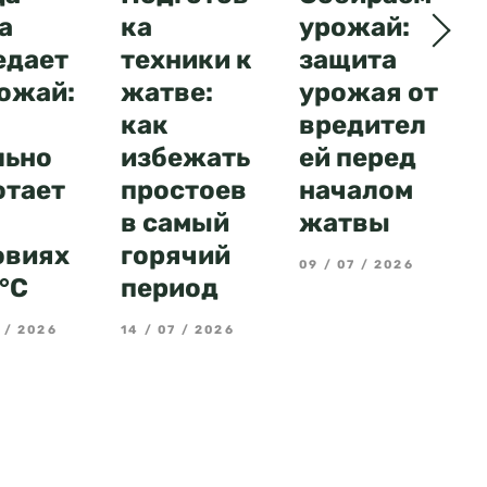
а
ка
урожай:
едает
техники к
защита
рожай:
жатве:
урожая от
как
вредител
льно
избежать
ей перед
отает
простоев
началом
в самый
жатвы
овиях
горячий
09 / 07 / 2026
°C
период
 / 2026
14 / 07 / 2026
3