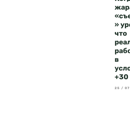
жар
«съ
» у
что
реа
раб
в
усл
+30 
25 / 07