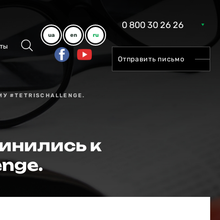
0 800 30 26 26
ua
en
ru
ты
Отправить письмо
У #TETRISCHALLENGE.
инились к
nge.