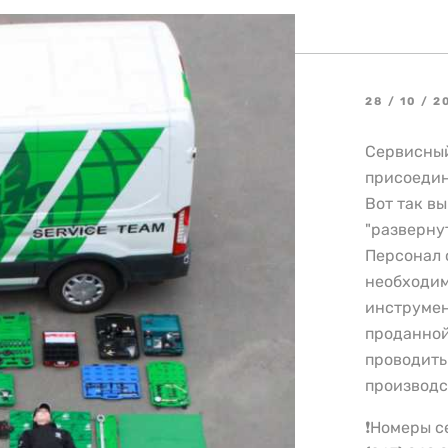
28 / 10 / 2
Сервисный
присоедин
Вот так в
"разверну
Персонал 
необходим
инструмен
проданной
проводить
производс
❗️Номеры 