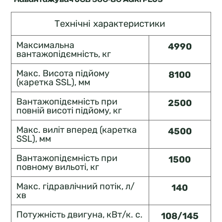
Технічні характеристики
Максимальна
4990
вантажопідємність, кг
Макс. Висота підйому
8100
(каретка SSL), мм
Вантажопідємність при
2500
повній висоті підйому, кг
Макс. виліт вперед (каретка
4500
SSL), мм
Вантажопідємність при
1500
повному вильоті, кг
Макс. гідравлічний потік, л/
140
хв
Потужність двигуна, кВт/к. с.
108/145