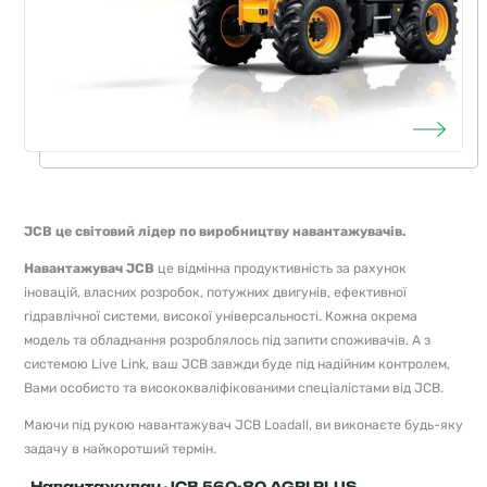
JCB
це світовий лідер по виробництву навантажувачів.
Навантажувач
JCB
це відмінна продуктивність за рахунок
іновацій, власних розробок, потужних двигунів, ефективної
гідравлічної системи, високої універсальності. Кожна окрема
модель та обладнання розроблялось під запити споживачів. А з
системою Live Link, ваш JCB завжди буде під надійним контролем,
Вами особисто та висококваліфікованими спеціалістами від JCB.
Маючи під рукою навантажувач JCB Loadall, ви виконаєте будь-яку
задачу в найкоротший термін.
Навантажувач JCB 560-80 AGRI PLUS