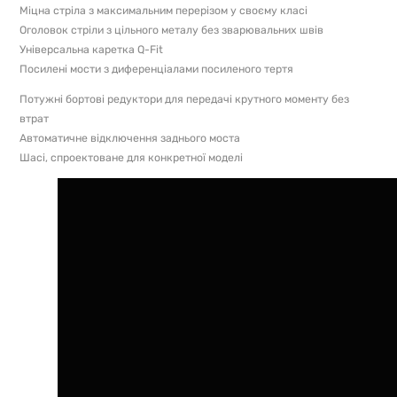
Міцна стріла з максимальним перерізом у своєму класі
Оголовок стріли з цільного металу без зварювальних швів
Універсальна каретка Q-Fit
Посилені мости з диференціалами посиленого тертя
Потужні бортові редуктори для передачі крутного моменту без
втрат
Автоматичне відключення заднього моста
Шасі, спроектоване для конкретної моделі