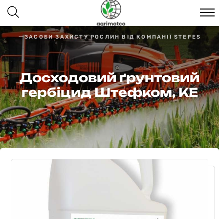
ЗАСОБИ ЗАХИСТУ РОСЛИН ВІД КОМПАНІЇ STEFES
Досходовий ґрунтовий
гербіцид Штефком, КЕ