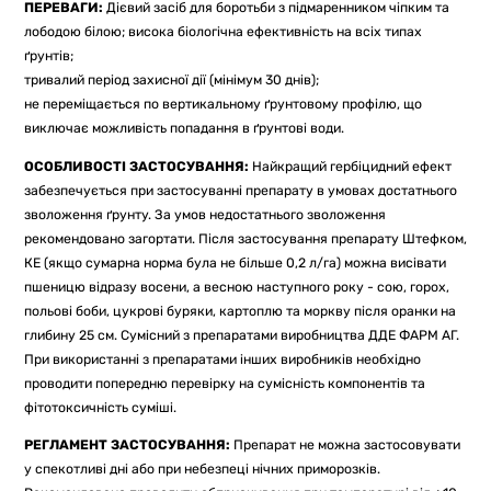
ПЕРЕВАГИ:
Дієвий засіб для боротьби з підмаренником чіпким та
лободою білою; висока біологічна ефективність на всіх типах
ґрунтів;
тривалий період захисної дії (мінімум 30 днів);
не переміщається по вертикальному ґрунтовому профілю, що
виключає можливість попадання в ґрунтові води.
ОСОБЛИВОСТІ ЗАСТОСУВАННЯ:
Найкращий гербіцидний ефект
забезпечується при застосуванні препарату в умовах достатнього
зволоження ґрунту. За умов недостатнього зволоження
рекомендовано загортати. Після застосування препарату Штефком,
КЕ (якщо сумарна норма була не більше 0,2 л/га) можна висівати
пшеницю відразу восени, а весною наступного року - сою, горох,
польові боби, цукрові буряки, картоплю та моркву після оранки на
глибину 25 см. Сумісний з препаратами виробництва ДДЕ ФАРМ АГ.
При використанні з препаратами інших виробників необхідно
проводити попередню перевірку на сумісність компонентів та
фітотоксичність суміші.
РЕГЛАМЕНТ ЗАСТОСУВАННЯ:
Препарат не можна застосовувати
у спекотливі дні або при небезпеці нічних приморозків.