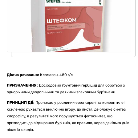
Діюча речовина:
Кломазон, 480 г/л
ПРИЗНАЧЕННЯ:
Досходовий ґрунтовий гербіцид для боротьби з
однорічними дводольними та деякими злаковими бур'янами.
ПРИНЦИП ДІЇ:
Проникає у рослини через корені та колеоптиле і
ксилемою рухається виключно вгору, до листя, де блокує синтез
хлорофілу, в результаті чого порушується фотосинтез, що
призводить до відмирання бур'янів, як правило, через декілька днів
після їх сходів.