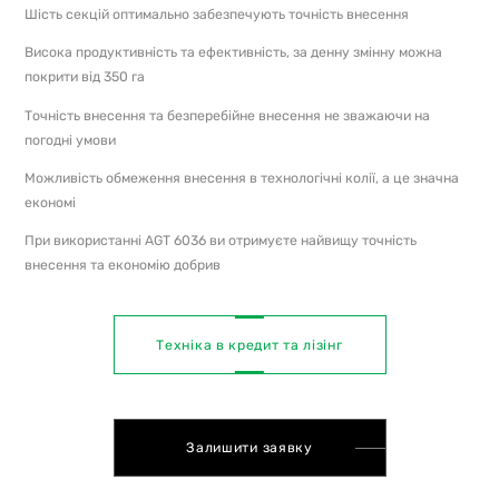
Шість секцій оптимально забезпечують точність внесення
Висока продуктивність та ефективність, за денну змінну можна
покрити від 350 га
Точність внесення та безперебійне внесення не зважаючи на
погодні умови
Можливість обмеження внесення в технологічні колії, а це значна
економі
При використанні AGT 6036 ви отримуєте найвищу точність
внесення та економію добрив
Техніка в кредит та лізінг
Залишити заявку