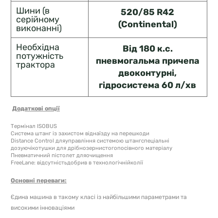
Шини (в
520/85 R42
серійному
(Continental)
виконанні)
Необхідна
Від 180 к.с.
потужність
пневмогальма причепа
трактора
двоконтурні,
гідросистема 60 л/хв
Додаткові опції
Термінал ISOBUS
Система штанг із захистом віднаїзду на перешкоди
Distance Control дляуправління системою штангспеціальні
дозуючікотушки для дрібнозернистогопосівного матеріалу
Пневматичний пістолет дляочищення
FreeLane: відсутністьдобрив в технологічнійколії
Основні переваги:
Єдина машина в такому класі із найбільшими параметрами та
високими інноваціями