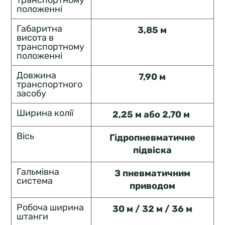
транспортному
положенні
Габаритна
3,85 м
висота в
транспортному
положенні
Довжина
7,90 м
транспортного
засобу
Ширина колії
2,25 м або 2,70 м
Вісь
Гідропневматичне
підвіска
Гальмівна
З пневматичним
система
приводом
Робоча ширина
30 м / 32 м / 36 м
штанги