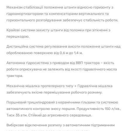
Механізм стабілізації положення штанги відносно горизонту з
гідроамортизаторами та компенсаторами вертикального та
горизонтального розгойдування забезпечує стабільність роботи.
Крайові системи захисту штанги від поломки при зіткненні з
перешкодою.
Дистанційна система регулювання висоти положення штанги над
оброблюваною поверхнею від 0,6 м до 1,4 м.
Автономна гідросистема з приводом від ВВП трактора – якість
роботи оприскувача не залежить від якості гідравлічного масла
трактора.
Механічна мішалка пропелерного типу + Гідравлічна мішалка
забезпечують якісне перемішування робочого розчину.
Поршневий трициліндровий з керамічними гільзами та системою
автоматичного контролю зносу поршня. Продуктивність 150 л/хв.,
Тиск 35 атм. Стійкий до агресивного середовищя.
Вибіркове відключення розпилу з автоматичним підтриманням