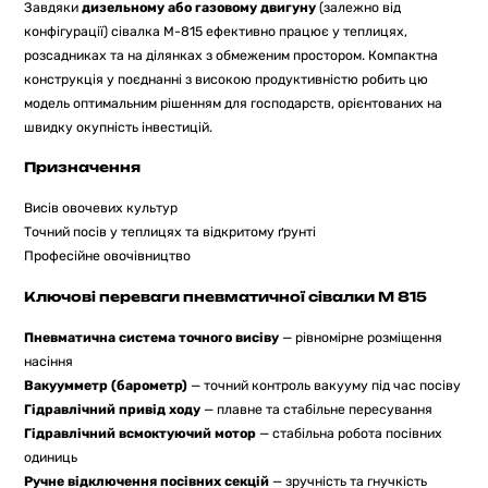
Завдяки
дизельному або газовому двигуну
(залежно від
конфігурації) сівалка M-815 ефективно працює у теплицях,
розсадниках та на ділянках з обмеженим простором. Компактна
конструкція у поєднанні з високою продуктивністю робить цю
модель оптимальним рішенням для господарств, орієнтованих на
швидку окупність інвестицій.
Призначення
Висів овочевих культур
Точний посів у теплицях та відкритому ґрунті
Професійне овочівництво
Ключові переваги пневматичної сівалки M 815
Пневматична система точного висіву
— рівномірне розміщення
насіння
Вакуумметр (барометр)
— точний контроль вакууму під час посіву
Гідравлічний привід ходу
— плавне та стабільне пересування
Гідравлічний всмоктуючий мотор
— стабільна робота посівних
одиниць
Ручне відключення посівних секцій
— зручність та гнучкість