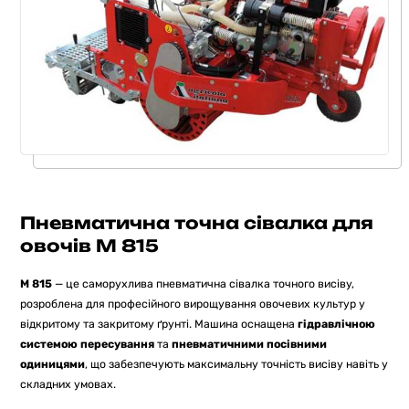
Пневматична точна сівалка для
овочів M 815
M 815
— це саморухлива пневматична сівалка точного висіву,
розроблена для професійного вирощування овочевих культур у
відкритому та закритому ґрунті. Машина оснащена
гідравлічною
системою пересування
та
пневматичними посівними
одиницями
, що забезпечують максимальну точність висіву навіть у
складних умовах.