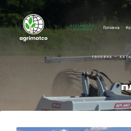
АГРІМАТКО
Головна
Ко
— УКРАЇНА
ГОЛОВНА
КАТ
п