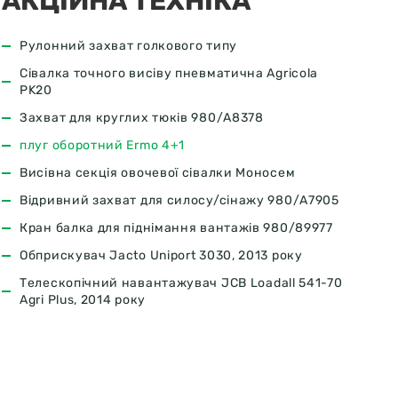
АКЦІЙНА ТЕХНІКА
Рулонний захват голкового типу
Сівалка точного висіву пневматична Agricola
PK20
Захват для круглих тюків 980/A8378
плуг оборотний Ermo 4+1
Висівна секція овочевої сівалки Моносем
Відривний захват для силосу/сінажу 980/А7905
Кран балка для піднімання вантажів 980/89977
Обприскувач Jacto Uniport 3030, 2013 року
Телескопічний навантажувач JCB Loadall 541-70
Agri Plus, 2014 року