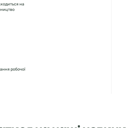
аходиться на
обництво
ання робочої