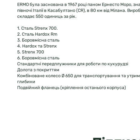
ERMO була заснована в 1967 році паном Ернесто Моро, зн
півночі Італії в Касабултано (CR), в 80 км від Мілана. Вир
складає 550 одиниць за рік.
1. Сталь Strenx 700.
2. Сталь Hardox Rm
3. Боровмісна сталь
4. Hardox та Strenx
5. Strenx 700
6. Боровмісна сталь
Стандартні передплужники для роботи по кукурудзі
Долота з покриттям
Комбіноване колесо Ø 650 для транспортування та утрим
глибини
Подвійний фланець (кріплення останього корпуса)