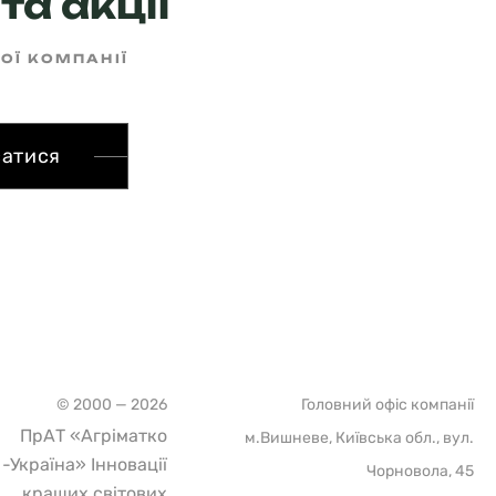
та акції
ШОЇ КОМПАНІЇ
сатися
© 2000 — 2026
Головний офіс компанії
ПрАТ «Агріматко
м.Вишневе, Київська обл., вул.
-Україна» Інновації
Чорновола, 45
кращих світових