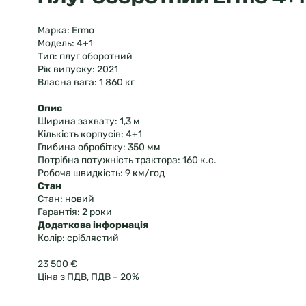
Марка:
Ermo
Модель:
4+1
Тип:
плуг оборотний
Рік випуску:
2021
Власна вага:
1 860 кг
Опис
Ширина захвату:
1,3 м
Кількість корпусів:
4+1
Глибина обробітку:
350 мм
Потрібна потужність трактора:
160 к.с.
Робоча швидкість:
9 км/год
Стан
Стан:
новий
Гарантія:
2 роки
Додаткова інформація
Колір:
сріблястий
23 500 €
Ціна з ПДВ, ПДВ – 20%