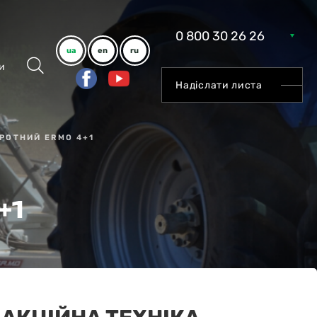
0 800 30 26 26
ua
en
ru
и
Надіслати листа
РОТНИЙ ERMO 4+1
+1