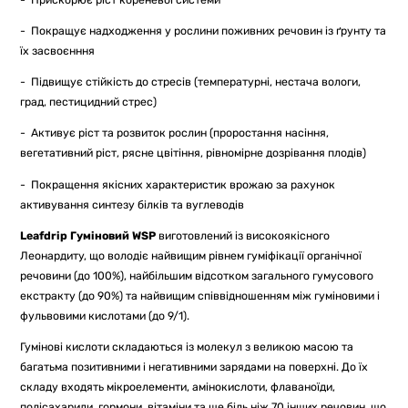
- Покращує надходження у рослини поживних речовин із ґрунту та
їх засвоєнння
- Підвищує стійкість до стресів (температурні, нестача вологи,
град, пестицидний стрес)
- Активує ріст та розвиток рослин (проростання насіння,
вегетативний ріст, рясне цвітіння, рівномірне дозрівання плодів)
- Покращення якісних характеристик врожаю за рахунок
активування синтезу білків та вуглеводів
Leafdrip
Гуміновий WSP
виготовлений із високоякісного
Леонардиту, що володіє найвищим рівнем гуміфікації органічної
речовини (до 100%), найбільшим відсотком загального гумусового
екстракту (до 90%) та найвищим співвідношенням між гуміновими і
фульвовими кислотами (до 9/1).
Гумінові кислоти складаються із молекул з великою масою та
багатьма позитивними і негативними зарядами на поверхні. До їх
складу входять мікроелементи, амінокислоти, флаваноїди,
полісахариди, гормони, вітаміни та ще біль ніж 70 інших речовин, що