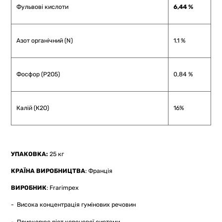
Фульвові кислоти
6,44 %
Азот органічний (N)
1.1 %
Фосфор (Р2О5)
0,84 %
Калій (К2О)
16%
УПАКОВКА:
25 кг
КРАЇНА ВИРОБНИЦТВА
: Франція
ВИРОБНИК
: Frarimpex
- Висока концентрація гумінових речовин
- Прискорює ріст кореневої системи