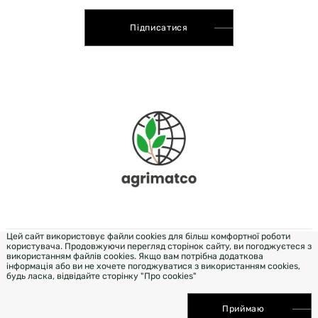
Підписатися
Цей сайт використовує файли cookies для більш комфортної роботи
користувача. Продовжуючи перегляд сторінок сайту, ви погоджуєтеся з
DEVELOPMENT & DESIGN - WEZOM
використанням файлів cookies. Якщо вам потрібна додаткова
інформація або ви не хочете погоджуватися з використанням cookies,
будь ласка, відвідайте сторінку "Про cookies"
ПРОСУВАННЯ САЙТУ ELIT-WEB
Приймаю