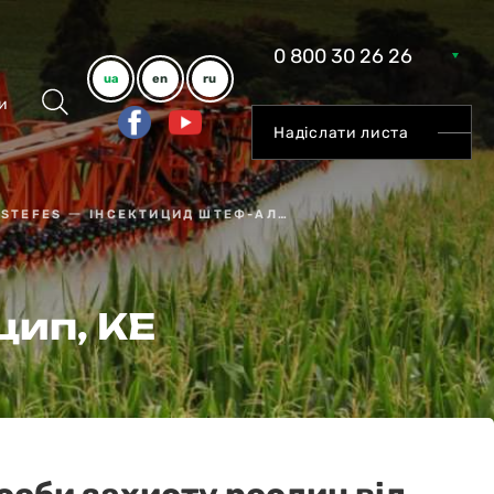
0 800 30 26 26
ua
en
ru
и
Надіслати листа
 STEFES
ІНСЕКТИЦИД ШТЕФ-АЛЬФА-ЦИП, КЕ
ип, КЕ