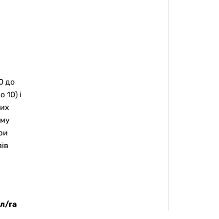
0 до
 10) і
них
ому
ри
вів
л/га