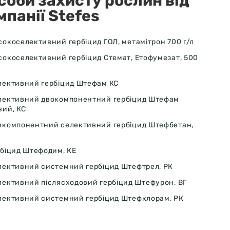
соби захисту рослин від
мпанії Stefes
сокоселективний гербіцид ГОЛ, метамітрон 700 г/л
сокоселективний гербіцид Стемат, Етофумезат, 500
лективний гербіцид Штефам КС
лективний двокомпонентний гербіцид Штефам
вий, КС
икомпонентний селективний гербіцид Штефбетан,
рбіцид Штефодим, КЕ
лективний системний гербіцид Штефтрел, РК
лективний післясходовий гербіцид Штефурон, ВГ
лективний системний гербіцид Штефклорам, РК