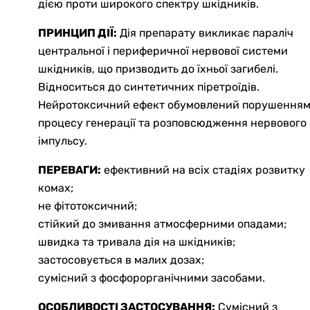
дією проти широкого спектру шкідників.
ПРИНЦИП ДІЇ:
Дія препарату викликає параліч
центральної і периферичної нервової системи
шкідників, що призводить до їхньої загибелі.
Відноситься до синтетичних піретроїдів.
Нейротоксичний ефект обумовлений порушення
процесу генерації та розповсюдження нервового
імпульсу.
ПЕРЕВАГИ:
ефективний на всіх стадіях розвитку
комах;
не фітотоксичний;
стійкий до змивання атмосферними опадами;
швидка та тривала дія на шкідників;
застосовується в малих дозах;
сумісний з фосфорорганічними засобами.
ОСОБЛИВОСТІ ЗАСТОСУВАННЯ:
Сумісний з