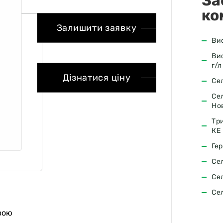
За
ко
Залишити заявку
Ви
Ви
г/л
Дізнатися ціну
Се
Се
Но
Тр
КЕ
Ге
Се
Се
Се
вою