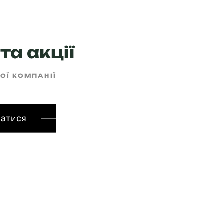
та акції
ШОЇ КОМПАНІЇ
сатися