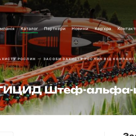
мпанiя
Каталог
Партнери
Новини
Кар'єра
Контакт
АХИСТУ РОСЛИН
ЗАСОБИ ЗАХИСТУ РОСЛИН ВІД КОМПАНІЇ
ТИЦИД Штеф-альфа-ц