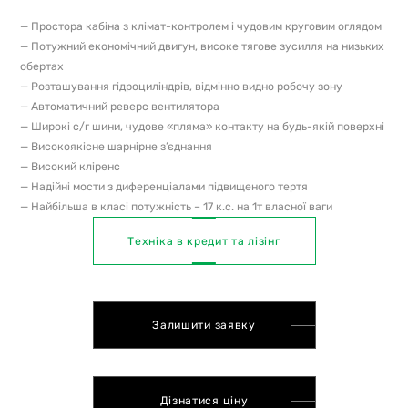
— Простора кабіна з клімат-контролем і чудовим круговим оглядом
— Потужний економічний двигун, високе тягове зусилля на низьких
обертах
— Розташування гідроциліндрів, відмінно видно робочу зону
— Автоматичний реверс вентилятора
— Широкі с/г шини, чудове «пляма» контакту на будь-якій поверхні
— Високоякісне шарнірне з’єднання
— Високий кліренс
— Надійні мости з диференціалами підвищеного тертя
— Найбільша в класі потужність – 17 к.с. на 1т власної ваги
Техніка в кредит та лізінг
Залишити заявку
Дізнатися ціну