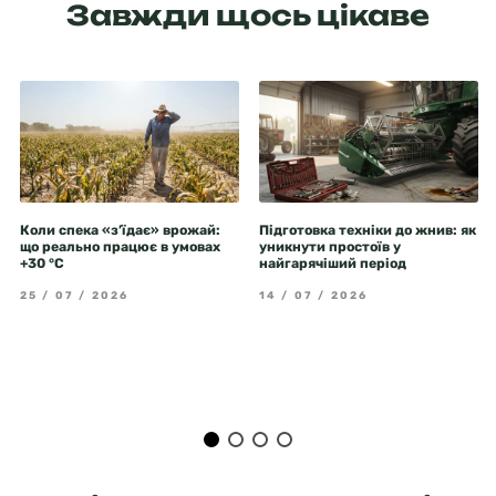
Завжди щось цікаве
Коли спека «з’їдає» врожай:
Підготовка техніки до жнив: як
що реально працює в умовах
уникнути простоїв у
+30 °C
найгарячіший період
25 / 07 / 2026
14 / 07 / 2026