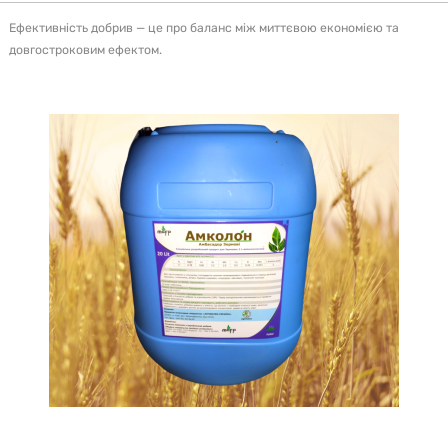
Ефективність добрив — це про баланс між миттєвою економією та
довгостроковим ефектом.