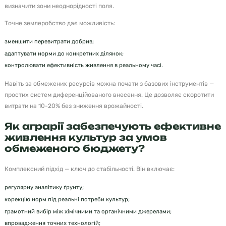
визначити зони неоднорідності поля.
Точне землеробство дає можливість:
зменшити перевитрати добрив;
адаптувати норми до конкретних ділянок;
контролювати ефективність живлення в реальному часі.
Навіть за обмежених ресурсів можна почати з базових інструментів —
простих систем диференційованого внесення. Це дозволяє скоротити
витрати на 10-20% без зниження врожайності.
Як аграрії забезпечують ефективне
живлення культур за умов
обмеженого бюджету?
Комплексний підхід — ключ до стабільності. Він включає:
регулярну аналітику ґрунту;
корекцію норм під реальні потреби культур;
грамотний вибір між хімічними та органічними джерелами;
впровадження точних технологій;