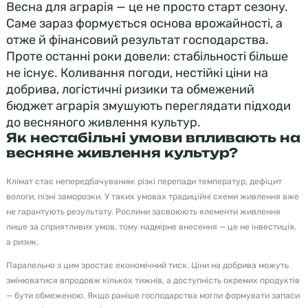
Весна для аграрія — це не просто старт сезону.
Саме зараз формується основа врожайності, а
отже й фінансовий результат господарства.
Проте останні роки довели: стабільності більше
не існує. Коливання погоди, нестійкі ціни на
добрива, логістичні ризики та обмежений
бюджет аграрія змушують переглядати підходи
до весняного живлення культур.
Як нестабільні умови впливають на
весняне живлення культур?
Клімат стає непередбачуваним: різкі перепади температур, дефіцит
вологи, пізні заморозки. У таких умовах традиційні схеми живлення вже
не гарантують результату. Рослини засвоюють елементи живлення
лише за сприятливих умов, тому надмірне внесення — це не інвестиція,
а ризик.
Паралельно з цим зростає економічний тиск. Ціни на добрива можуть
змінюватися впродовж кількох тижнів, а доступність окремих продуктів
— бути обмеженою. Якщо раніше господарства могли формувати запаси