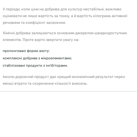
У періоди, коли ціни на добрива для культур нестабільні, важливо
оцінювати не лише вартість за тонну, а й вартість кілограма активної
речовини та коефіцієнт засвоєння.
Хімічні добрива залишаються основним джерелом швидкодоступних
елементів. Проте варто звертати увагу на:
пролонговані форми азоту;
комплексні добрива з мікроелементами;
стабілізовані продукти з інгібіторами.
Інколи дорожчий продукт дає кращий економічний результат через
менші втрати та скорочення кількості внесень.
«Не найдешевше добриво формує прибуток, а те,
що працює максимально довго».