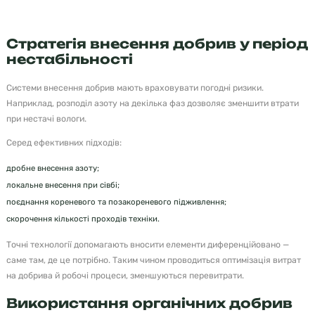
Стратегія внесення добрив у період
нестабільності
Системи внесення добрив мають враховувати погодні ризики.
Наприклад, розподіл азоту на декілька фаз дозволяє зменшити втрати
при нестачі вологи.
Серед ефективних підходів:
дробне внесення азоту;
локальне внесення при сівбі;
поєднання кореневого та позакореневого підживлення;
скорочення кількості проходів техніки.
Точні технології допомагають вносити елементи диференційовано —
саме там, де це потрібно. Таким чином проводиться оптимізація витрат
на добрива й робочі процеси, зменшуються перевитрати.
Використання органічних добрив