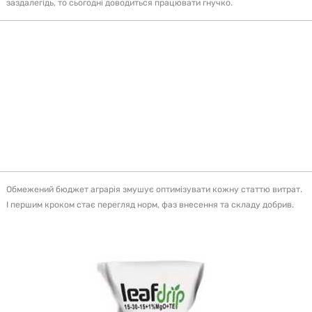
заздалегідь, то сьогодні доводиться працювати гнучко.
«Сучасне живлення — це не про максимальні
норми, а про точність. У нестабільних умовах
виграє той, хто рахує кожен кілограм діючої
речовини».
Обмежений бюджет аграрія змушує оптимізувати кожну статтю витрат.
І першим кроком стає перегляд норм, фаз внесення та складу добрив.