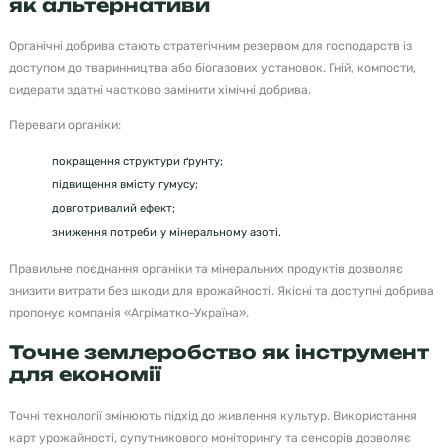
як альтернативи
Органічні добрива стають стратегічним резервом для господарств із
доступом до тваринництва або біогазових установок. Гній, компости,
сидерати здатні частково замінити хімічні добрива.
Переваги органіки:
покращення структури ґрунту;
підвищення вмісту гумусу;
довготривалий ефект;
зниження потреби у мінеральному азоті.
Правильне поєднання органіки та мінеральних продуктів дозволяє
знизити витрати без шкоди для врожайності. Якісні та доступні добрива
пропонує компанія «Агріматко-Україна».
Точне землеробство як інструмент
для економії
Точні технології змінюють підхід до живлення культур. Використання
карт урожайності, супутникового моніторингу та сенсорів дозволяє