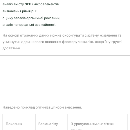
аналіз вмісту NPK і мікроелементів;
визначення рівня pH;
оцінку запасів органічної речовини;
аналіз попередньої врожайності.
На основі отриманих даних можна скоригувати систему живлення та
уникнути надлишкового внесення фосфору чи калію, якщо їх у ґрунті
достатньо.
«Гроші втрачаються не там, де мало добрив, а там,
де їх вносять без аналітики».
Наведемо приклад оптимізації норм внесення.
Показник
Без аналізу
З урахуванням аналітики