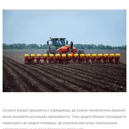
Сучасні аграрії працюють у середовищі, де кожне технологічне рішення
може впливати на кінцеву врожайність. Тому дедалі більше господарств
переходять до моделі співпраці, де компанія виступає повноцінним