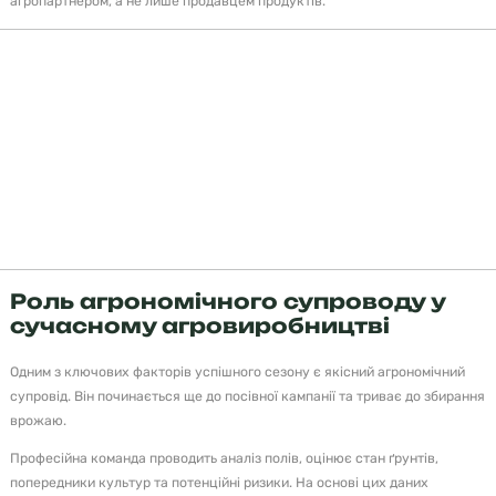
агропартнером, а не лише продавцем продуктів.
«Сьогодні фермеру потрібні не просто ресурси
для поля. Йому потрібні знання, консультації та
системні рішення, які працюють у конкретних
умовах господарства».
Роль агрономічного супроводу у
сучасному агровиробництві
Одним з ключових факторів успішного сезону є якісний агрономічний
супровід. Він починається ще до посівної кампанії та триває до збирання
врожаю.
Професійна команда проводить аналіз полів, оцінює стан ґрунтів,
попередники культур та потенційні ризики. На основі цих даних