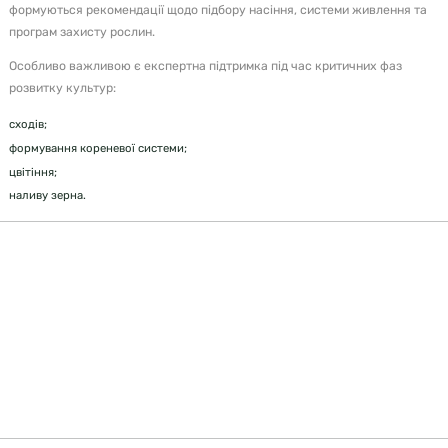
формуються рекомендації щодо підбору насіння, системи живлення та
програм захисту рослин.
Особливо важливою є експертна підтримка під час критичних фаз
розвитку культур:
сходів;
формування кореневої системи;
цвітіння;
наливу зерна.
«Регулярний агрономічний супровід дозволяє
вчасно помітити проблему та скоригувати
технологію ще до того, як вона вплине на
врожай».