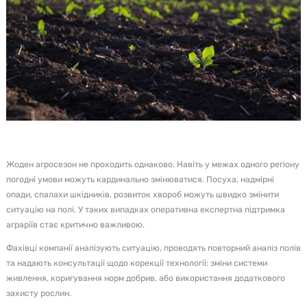
Жоден агросезон не проходить однаково. Навіть у межах одного регіону
погодні умови можуть кардинально змінюватися. Посуха, надмірні
опади, спалахи шкідників, розвиток хвороб можуть швидко змінити
ситуацію на полі. У таких випадках оперативна експертна підтримка
аграріїв стає критично важливою.
Фахівці компанії аналізують ситуацію, проводять повторний аналіз полів
та надають консультації щодо корекції технології: зміни системи
живлення, коригування норм добрив, або використання додаткового
захисту рослин.