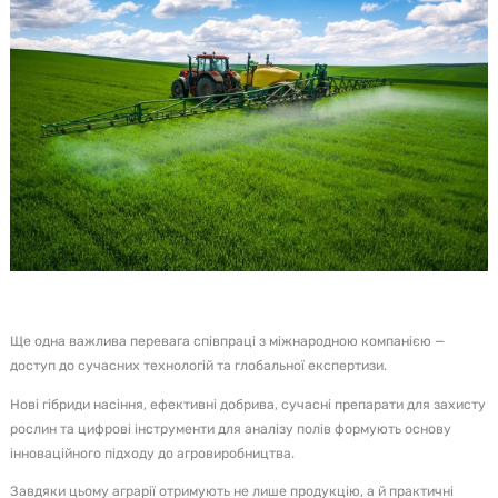
Ще одна важлива перевага співпраці з міжнародною компанією —
доступ до сучасних технологій та глобальної експертизи.
Нові гібриди насіння, ефективні добрива, сучасні препарати для захисту
рослин та цифрові інструменти для аналізу полів формують основу
інноваційного підходу до агровиробництва.
Завдяки цьому аграрії отримують не лише продукцію, а й практичні