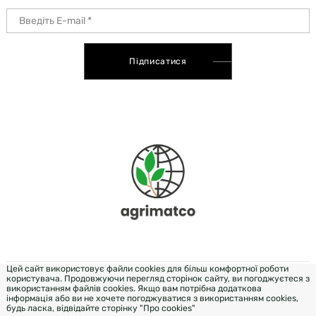
Підписатися
Цей сайт використовує файли cookies для більш комфортної роботи
користувача. Продовжуючи перегляд сторінок сайту, ви погоджуєтеся з
DEVELOPMENT & DESIGN - WEZOM
використанням файлів cookies. Якщо вам потрібна додаткова
інформація або ви не хочете погоджуватися з використанням cookies,
будь ласка, відвідайте сторінку "Про cookies"