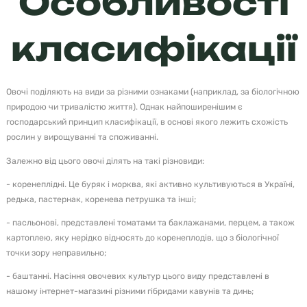
Особливості
класифікації
Овочі поділяють на види за різними ознаками (наприклад, за біологічною
природою чи тривалістю життя). Однак найпоширенішим є
господарський принцип класифікації, в основі якого лежить схожість
рослин у вирощуванні та споживанні.
Залежно від цього овочі ділять на такі різновиди:
- коренеплідні. Це буряк і морква, які активно культивуються в Україні,
редька, пастернак, коренева петрушка та інші;
- пасльонові, представлені томатами та баклажанами, перцем, а також
картоплею, яку нерідко відносять до коренеплодів, що з біологічної
точки зору неправильно;
- баштанні. Насіння овочевих культур цього виду представлені в
нашому інтернет-магазині різними гібридами кавунів та динь;