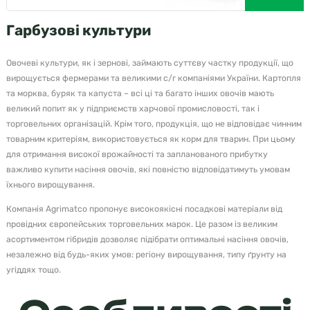
Гарбузові культури
Овочеві культури, як і зернові, займають суттєву частку продукції, що
вирощується фермерами та великими с/г компаніями України. Картопля
та морква, буряк та капуста – всі ці та багато інших овочів мають
великий попит як у підприємств харчової промисловості, так і
торговельних організацій. Крім того, продукція, що не відповідає чинним
товарним критеріям, використовується як корм для тварин. При цьому
для отримання високої врожайності та запланованого прибутку
важливо купити насіння овочів, які повністю відповідатимуть умовам
їхнього вирощування.
Компанія Agrimatco пропонує високоякісні посадкові матеріали від
провідних європейських торговельних марок. Це разом із великим
асортиментом гібридів дозволяє підібрати оптимальні насіння овочів,
незалежно від будь-яких умов: регіону вирощування, типу ґрунту на
угіддях тощо.