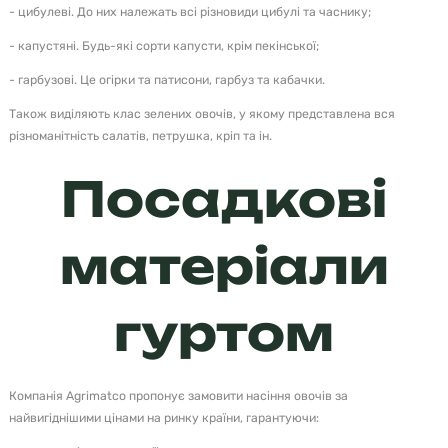
- цибулеві. До них належать всі різновиди цибулі та часнику;
- капустяні. Будь-які сорти капусти, крім пекінської;
- гарбузові. Це огірки та патисони, гарбуз та кабачки.
Також виділяють клас зелених овочів, у якому представлена вся
різноманітність салатів, петрушка, кріп та ін.
Посадкові
матеріали
гуртом
Компанія Agrimatco пропонує замовити насіння овочів за
найвигіднішими цінами на ринку країни, гарантуючи: