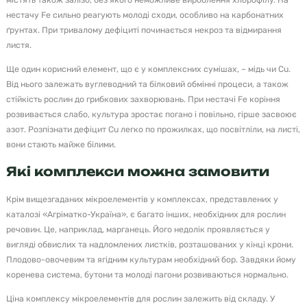
містять також залізо, без якого неможливе вироблення хлорофілу. На
нестачу Fe сильно реагують молоді сходи, особливо на карбонатних
ґрунтах. При тривалому дефіциті починається некроз та відмирання
листя.
Ще один корисний елемент, що є у комплексних сумішах, – мідь чи Cu.
Від нього залежать вуглеводний та білковий обмінні процеси, а також
стійкість рослин до грибкових захворювань. При нестачі Fe коріння
розвивається слабо, культура зростає погано і повільно, гірше засвоює
азот. Розпізнати дефіцит Cu легко по прожилках, що посвітліли, на листі,
вони стають майже білими.
Які комплекси можна замовити
Крім вищезгаданих мікроелементів у комплексах, представлених у
каталозі «Агріматко-Україна», є багато інших, необхідних для рослин
речовин. Це, наприклад, марганець. Його недолік проявляється у
вигляді обвислих та надломлених листків, розташованих у кінці крони.
Плодово-овочевим та ягідним культурам необхідний бор. Завдяки йому
коренева система, бутони та молоді пагони розвиваються нормально.
Ціна комплексу мікроелементів для рослин залежить від складу. У