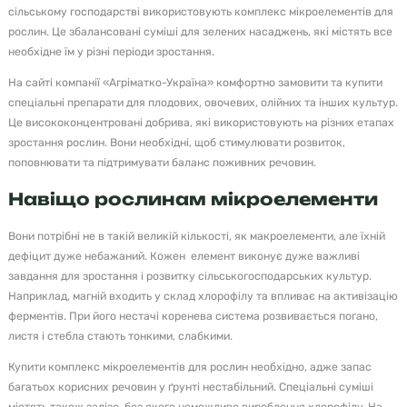
сільському господарстві використовують комплекс мікроелементів для
рослин. Це збалансовані суміші для зелених насаджень, які містять все
необхідне їм у різні періоди зростання.
На сайті компанії «Агріматко-Україна» комфортно замовити та купити
спеціальні препарати для плодових, овочевих, олійних та інших культур.
Це висококонцентровані добрива, які використовують на різних етапах
зростання рослин. Вони необхідні, щоб стимулювати розвиток,
поповнювати та підтримувати баланс поживних речовин.
Навіщо рослинам мікроелементи
Вони потрібні не в такій великій кількості, як макроелементи, але їхній
дефіцит дуже небажаний. Кожен елемент виконує дуже важливі
завдання для зростання і розвитку сільськогосподарських культур.
Наприклад, магній входить у склад хлорофілу та впливає на активізацію
ферментів. При його нестачі коренева система розвивається погано,
листя і стебла стають тонкими, слабкими.
Купити комплекс мікроелементів для рослин необхідно, адже запас
багатьох корисних речовин у ґрунті нестабільний. Спеціальні суміші