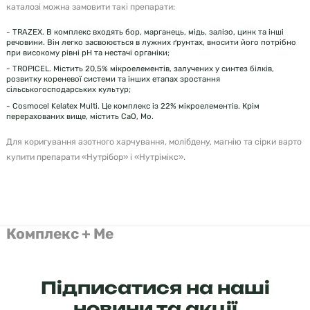
каталозі можна замовити такі препарати:
- TRAZEX. В комплекс входять бор, марганець, мідь, залізо, цинк та інші
речовини. Він легко засвоюється в лужних ґрунтах, вносити його потрібно
при високому рівні pH та нестачі органіки;
- TROPICEL. Містить 20,5% мікроелементів, залучених у синтез білків,
розвитку кореневої системи та інших етапах зростання
сільськогосподарських культур;
- Cosmocel Kelatex Multi. Це комплекс із 22% мікроелементів. Крім
перерахованих вище, містить CaO, Mo.
Для коригування азотного харчування, молібдену, магнію та сірки варто
купити препарати «Нутрібор» і «Нутрімікс».
Комплекс + Ме
Підписатися на наші
новини та акції