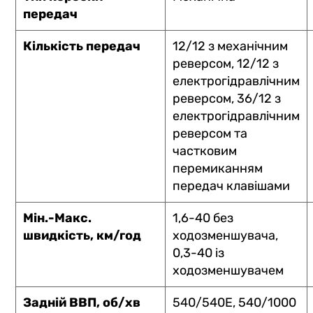
передач
Кількість передач
12/12 з механічним
реверсом, 12/12 з
електрогідравлічним
реверсом, 36/12 з
електрогідравлічним
реверсом та
частковим
перемиканням
передач клавішами
Мін.-Макс.
1,6-40 без
швидкість, км/год
ходозменшувача,
0,3-40 із
ходозменшувачем
Задній ВВП, об/хв
540/540E, 540/1000