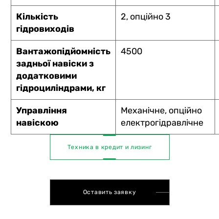
Кількість
2, опційно 3
гідровиходів
Вантажопідйомність
4500
задньої навіски з
додатковими
гідроциліндрами, кг
Управління
Механічне, опційно
навіскою
електрогідравлічне
Техника в кредит и лизинг
Оставить заявку