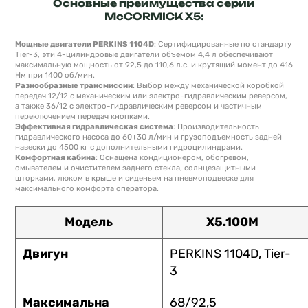
Основные преимущества серии
McCORMICK X5:
Мощные двигатели PERKINS 1104D
: Сертифицированные по стандарту
Tier-3, эти 4-цилиндровые двигатели объемом 4,4 л обеспечивают
максимальную мощность от 92,5 до 110,6 л.с. и крутящий момент до 416
Нм при 1400 об/мин.
Разнообразные трансмиссии
: Выбор между механической коробкой
передач 12/12 с механическим или электро-гидравлическим реверсом,
а также 36/12 с электро-гидравлическим реверсом и частичным
переключением передач кнопками.
Эффективная гидравлическая система
: Производительность
гидравлического насоса до 60+30 л/мин и грузоподъемность задней
навески до 4500 кг с дополнительными гидроцилиндрами.
Комфортная кабина
: Оснащена кондиционером, обогревом,
омывателем и очистителем заднего стекла, солнцезащитными
шторками, люком в крыше и сиденьем на пневмоподвеске для
максимального комфорта оператора.
Модель
X5.100M
Двигун
PERKINS 1104D, Tier-
3
Максимальна
68/92,5