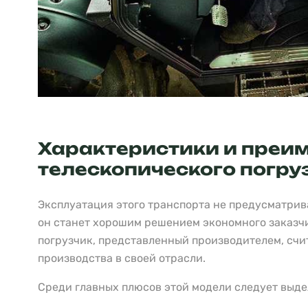
Характеристики и преи
телескопического погру
Эксплуатация этого транспорта не предусматрив
он станет хорошим решением экономного заказч
погрузчик, представленный производителем, сч
производства в своей отрасли.
Среди главных плюсов этой модели следует выд