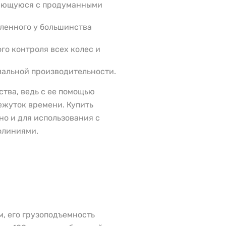
тающуюся с продуманными
вленного у большинства
го контроля всех колес и
альной производительности.
ства, ведь с ее помощью
ежуток времени. Купить
но и для использования с
олиниями.
м, его грузоподъемность