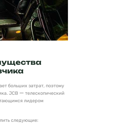
мущества
зчика
ает больших затрат, поэтому
ика. JCB ー телескопический
итающимся лидером
елить следующие: