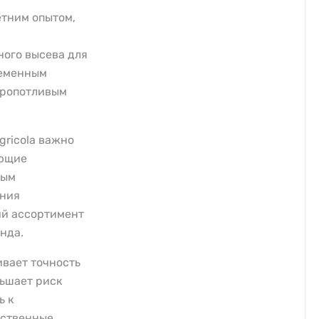
етним опытом,
ного высева для
ременным
кропотливым
gricola важно
ующие
ным
ания
ий ассортимент
нда.
вает точность
ньшает риск
ь к
ественные