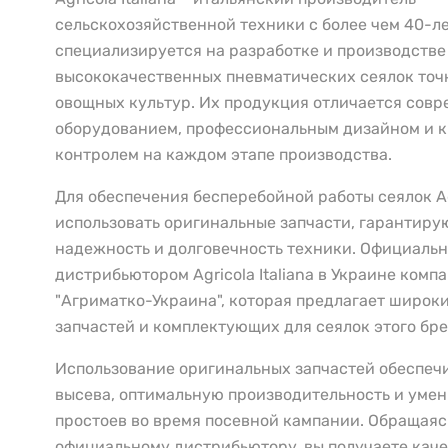
сельскохозяйственной техники с более чем 40-л
специализируется на разработке и производстве
высококачественных пневматических сеялок точ
овощных культур. Их продукция отличается сов
оборудованием, профессиональным дизайном и 
контролем на каждом этапе производства.
Для обеспечения бесперебойной работы сеялок A
использовать оригинальные запчасти, гарантир
надежность и долговечность техники. Официаль
дистрибьютором Agricola Italiana в Украине комп
"Агриматко-Украина", которая предлагает широк
запчастей и комплектующих для сеялок этого бре
Использование оригинальных запчастей обеспечи
высева, оптимальную производительность и уме
простоев во время посевной кампании. Обращаяс
официальному дистрибьютору, вы получаете кач