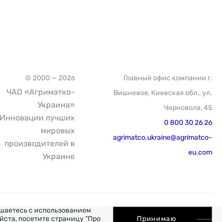
© 2000 — 2026
Главный офис компании г.
ЧАО «Агриматко-
Вишневое, Киевская обл., ул.
Украина»
Черновола, 45
Инновации лучших
0 800 30 26 26
мировых
agrimatco.ukraine@agrimatco-
производителей в
eu.com
Украине
ашаетесь с использованием
WEB
йста, посетите страницу "Про
Принимаю