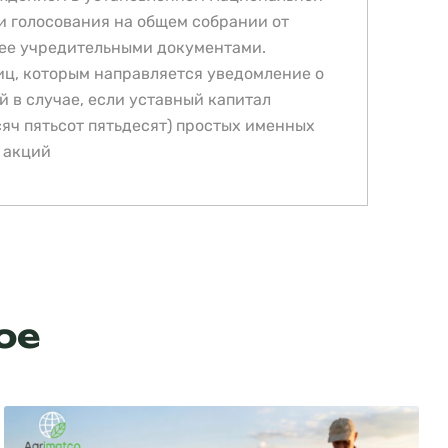
и голосования на общем собрании от
 ее учредительными документами.
иц, которым направляется уведомление о
й в случае, если уставный капитал
сяч пятьсот пятьдесят) простых именных
х акций
ое