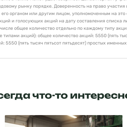
довому рынку порядке. Доверенность на право участия 
 его органом или другим лицом, уполномоченным на это
ций и голосующих акций на дату составления списка л
 числе общее количество отдельно по каждому типу акци
 типами акций): общее количество акций: 5550 (пять ты
й: 5550 (пять тысяч пятьсот пятьдесят) простых именны
сегда что-то интересн