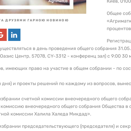
Киев, 0100
Общее соб
«Агриматк
ТА ДРУЗЯМИ ГАРНОЮ НОВИНОЮ
процентов
Регистрац
существляться в день проведения общего собрания 31.05.
Оазис Центр, 57078, CY-3312 - конференц зал) с 9:00 30 
, имеющих право на участие в общем собрании - по сост
 дня) и проекты решений по каждому из вопросов, вынес
б избрании счетной комиссии внеочередного общего собр
 комиссию внеочередного общего собрания Общества в 
тной комиссии Халила Халеда Микдад».
б избрании председательствующего (председателя) и сек