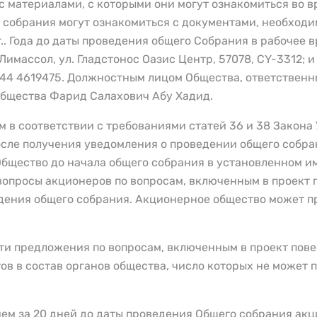
 материалами, с которыми они могут ознакомиться во в
о собрания могут ознакомиться с документами, необход
.. Года до даты проведения общего Собрания в рабочее врем
Лимассол, ул. Гладстонос Оазис Центр, 57078, CY-3312; и 
 44 4619475. Должностным лицом Общества, ответствен
Общества Фарид Салахович Абу Хадид.
 в соответствии с требованиями статей 36 и 38 Закона
осле получения уведомления о проведении общего собрани
 Общество до начала общего собрания в установленном и
опросы акционеров по вопросам, включенным в проект п
дения общего собрания. Акционерное общество может п
ти предложения по вопросам, включенным в проект пове
тов в состав органов общества, число которых не может
ем за 20 дней до даты проведения Общего собрания акц