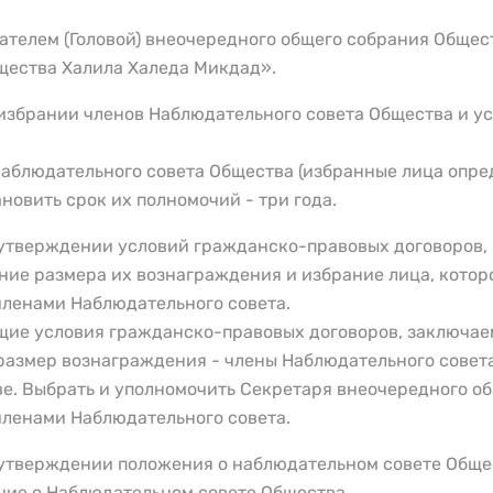
ателем (Головой) внеочередного общего собрания Обще
щества Халила Халеда Микдад».
б избрании членов Наблюдательного совета Общества и у
аблюдательного совета Общества (избранные лица опред
новить срок их полномочий - три года.
б утверждении условий гражданско-правовых договоров
ние размера их вознаграждения и избрание лица, кото
членами Наблюдательного совета.
щие условия гражданско-правовых договоров, заключае
; размер вознаграждения - члены Наблюдательного сове
ве. Выбрать и уполномочить Секретаря внеочередного о
членами Наблюдательного совета.
б утверждении положения о наблюдательном совете Обще
ние о Наблюдательном совете Общества.