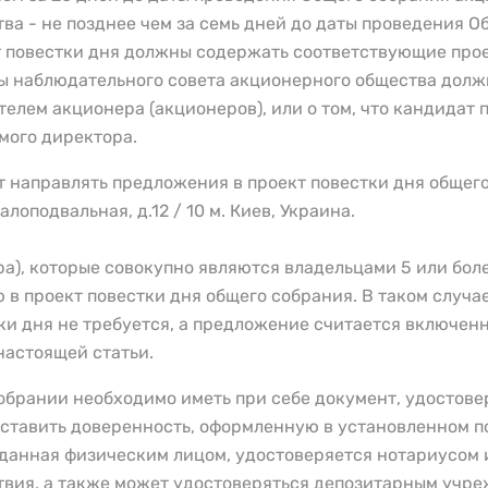
тва - не позднее чем за семь дней до даты проведения 
т повестки дня должны содержать соответствующие прое
ы наблюдательного совета акционерного общества долж
лем акционера (акционеров), или о том, что кандидат 
мого директора.
т направлять предложения в проект повестки дня общего
алоподвальная, д.12 / 10 м. Киев, Украина.
), которые совокупно являются владельцами 5 или бол
в проект повестки дня общего собрания. В таком случа
ки дня не требуется, а предложение считается включенн
настоящей статьи.
собрании необходимо иметь при себе документ, удостов
тавить доверенность, оформленную в установленном по
ыданная физическим лицом, удостоверяется нотариусом
ия, а также может удостоверяться депозитарным учр