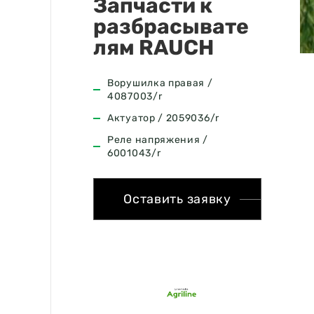
Запчасти к
разбрасывате
лям RAUCH
Ворушилка правая /
4087003/r
Актуатор / 2059036/r
Реле напряжения /
6001043/r
Оставить заявку