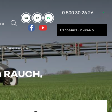
0 800 30 26 26
ua
en
ru
ты
Отправить письмо
АТЕЛЯМ RAUCH
м RAUCH,