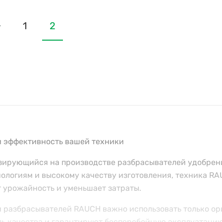
1
2
и эффективность вашей техники
изирующийся на производстве разбрасывателей удобрен
ологиям и высокому качеству изготовления, техника R
 урожайность и уменьшает затраты.
 разбрасывателей RAUCH важно использовать только ор
ль качества и гарантируют бесперебойную эксплуатаци