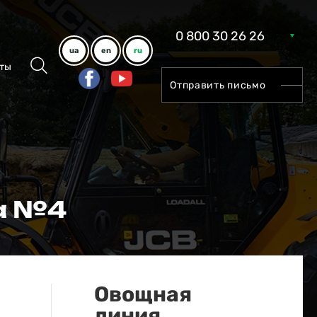
0 800 30 26 26
ua
en
ru
ты
Отправить письмо
а №4
Овощная
линия