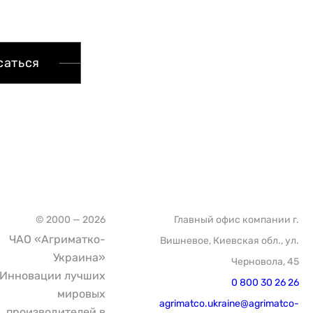
саться
© 2000 — 2026
Главный офис компании г.
ЧАО «Агриматко-
Вишневое, Киевская обл., ул.
Украина»
Черновола, 45
Инновации лучших
0 800 30 26 26
мировых
agrimatco.ukraine@agrimatco-
производителей в