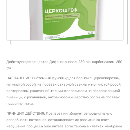
Действующее вещество Дифеноконазол, 250 г/л, карбендазим, 250
г/л
НАЗНАЧЕНИЕ: Системный фунгицид для борьбы с церкоспорозом,
мучнистой росой, на посевах сахарной свеклы и мучнистой росой,
септориозом, ржавчиной, гельминтоспориозом на посевах озимой
пшеницы, с ржавчиной, антракнозой и шерстью росой на посевах
подсолнечника.
ПРИНЦИП ДЕЙСТВИЯ: Препарат ингибирует репродуктивную
способность патогенов, останавливает их развитие за счет
нарушения процесса биосинтеза эргостерона в клетках мембраны.