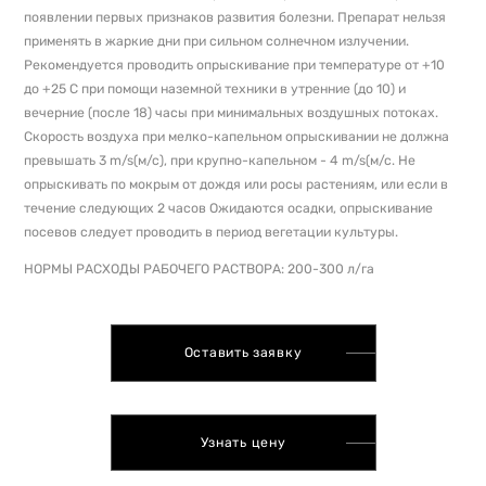
появлении первых признаков развития болезни. Препарат нельзя
применять в жаркие дни при сильном солнечном излучении.
Рекомендуется проводить опрыскивание при температуре от +10
до +25 С при помощи наземной техники в утренние (до 10) и
вечерние (после 18) часы при минимальных воздушных потоках.
Скорость воздуха при мелко-капельном опрыскивании не должна
превышать 3 m/s(м/с), при крупно-капельном - 4 m/s(м/с. Не
опрыскивать по мокрым от дождя или росы растениям, или если в
течение следующих 2 часов Ожидаются осадки, опрыскивание
посевов следует проводить в период вегетации культуры.
НОРМЫ РАСХОДЫ РАБОЧЕГО РАСТВОРА: 200-300 л/га
Оставить заявку
Узнать цену