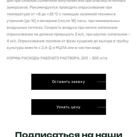
дни при сильном солнечном излучении или при опасности ночных
заморозков. Рекомендуется проводить опрыскивание при
температуре от +8 до +25 ºС с помощью наземной техники в
утренние (до 10) и вечерние (после 18) часы, при минимальных
воздушных потоках. Скорость воздуха при мелко-капельном
опрыскивании не должна превышать 3 м/с, при крупно-капельном –
4 м/с. Опрыскивание посевов от фазы кущения до выхода в трубку
культуры вместе с 2,4-Д и МЦПА или в чистом виде.
НОРМЫ РАСХОДЫ РАБОЧЕГО РАСТВОРА: 200 - 300 л/га
Оставить заявку
Узнать цену
Подписаться на наши