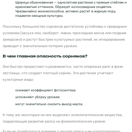
Щирица обыкновенная — однолетнее растение с прямым стеблем и
красноватым оттенком. Образует колосовидные соцветия.
Чрезвычайно жизнеспособна, активно растет в жаркую пору,
подавляя овощные культуры.
Поскольку большинство сорняков достаточно устойчивы к природным
условиям (засуха или, наоборот, ливни, прохладная весна или поздние
заморозки) и растут быстрее культурных растений, их игнорирование
приводит к значительным потерям урожая.
В чем главная опасность сорняков?
Они быстро прорастают и развиваются, часто опережая рапс в фазе
лестницы, что создает плотный сорняк. Эти растения угнетают
культурные виды:
снижают коэффициент фотосинтеза;
усложняют уборку урожая;
могут значительно снизить выход масла.
К тому же некоторые из них выделяют аллелопатические вещества,
подавляющие развитие рапса на физиологическом уровне.
Если не позаботиться вовремя о защите рапса и не контролировать