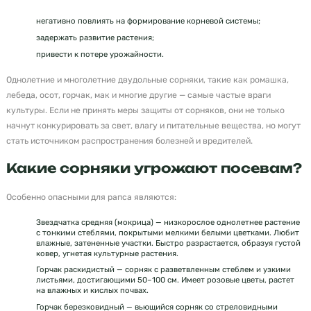
негативно повлиять на формирование корневой системы;
задержать развитие растения;
привести к потере урожайности.
Однолетние и многолетние двудольные сорняки, такие как ромашка,
лебеда, осот, горчак, мак и многие другие — самые частые враги
культуры. Если не принять меры защиты от сорняков, они не только
начнут конкурировать за свет, влагу и питательные вещества, но могут
стать источником распространения болезней и вредителей.
Какие сорняки угрожают посевам?
Особенно опасными для рапса являются:
Звездчатка средняя (мокрица) — низкорослое однолетнее растение
с тонкими стеблями, покрытыми мелкими белыми цветками. Любит
влажные, затененные участки. Быстро разрастается, образуя густой
ковер, угнетая культурные растения.
Горчак раскидистый — сорняк с разветвленным стеблем и узкими
листьями, достигающими 50–100 см. Имеет розовые цветы, растет
на влажных и кислых почвах.
Горчак березковидный — вьющийся сорняк со стреловидными