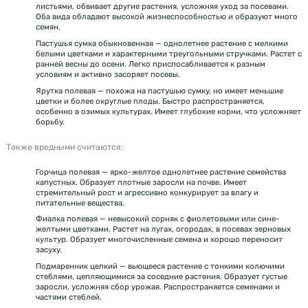
листьями, обвивает другие растения, усложняя уход за посевами.
Оба вида обладают высокой жизнеспособностью и образуют много
семян.
Пастушья сумка обыкновенная — однолетнее растение с мелкими
белыми цветками и характерными треугольными стручками. Растет с
ранней весны до осени. Легко приспосабливается к разным
условиям и активно засоряет посевы.
Ярутка полевая — похожа на пастушью сумку, но имеет меньшие
цветки и более округлые плоды. Быстро распространяется,
особенно в озимых культурах. Имеет глубокие корни, что усложняет
борьбу.
Также вредными считаются:
Горчица полевая — ярко-желтое однолетнее растение семейства
капустных. Образует плотные заросли на почве. Имеет
стремительный рост и агрессивно конкурирует за влагу и
питательные вещества.
Фиалка полевая — невысокий сорняк с фиолетовыми или сине-
желтыми цветками. Растет на лугах, огородах, в посевах зерновых
культур. Образует многочисленные семена и хорошо переносит
засуху.
Подмаренник цепкий — вьющееся растение с тонкими колючими
стеблями, цепляющимися за соседние растения. Образует густые
заросли, усложняя сбор урожая. Распространяется семенами и
частями стеблей.